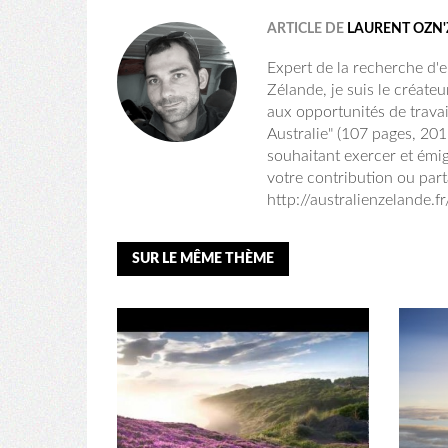
ARTICLE DE
LAURENT OZN'
Expert de la recherche d'em
Zélande, je suis le créateu
aux opportunités de travai
Australie" (107 pages, 20
souhaitant exercer et émig
votre contribution ou part
http://australienzelande.f
SUR LE MÊME THÈME