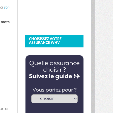
ici
son
s mots
CHOISISSEZ VOTRE
ASSURANCE WHV
our un