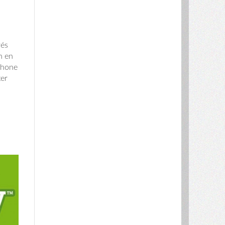
rés
n en
ophone
ter