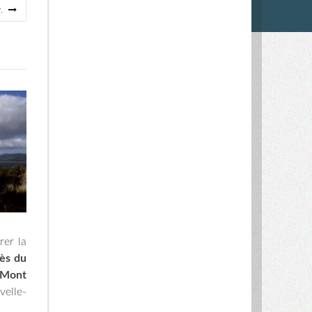
v.
rer la
rès du
Mont
velle-