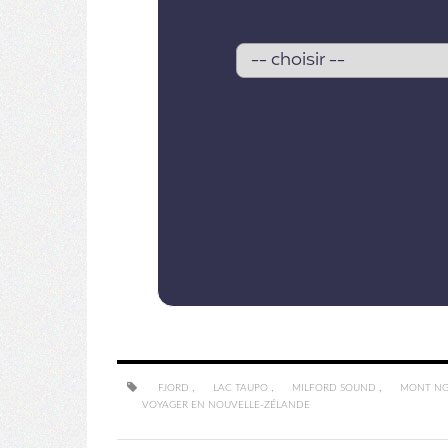
,
,
,
FJORD
LAC TAUPO
MILFORD SOUND
MONT N
VOYAGER EN NOUVELLE-ZÉLANDE