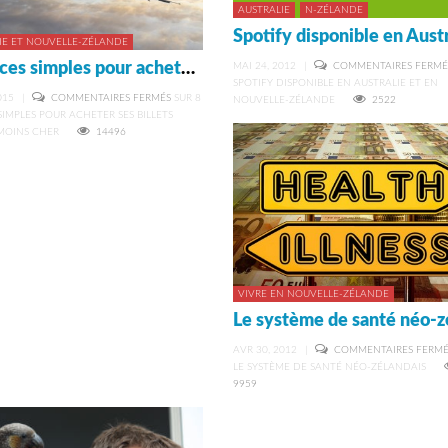
AUSTRALIE
N-ZÉLANDE
IE ET NOUVELLE-ZÉLANDE
8 astuces simples pour acheter ses billets d’avion moins cher
MAI 24, 2012
|
COMMENTAIRES FERMÉ
SPOTIFY DISPONIBLE EN AUSTRALIE ET EN
015
|
COMMENTAIRES FERMÉS
SUR 8
NOUVELLE-ZÉLANDE
2522
SIMPLES POUR ACHETER SES BILLETS
MOINS CHER
14496
VIVRE EN NOUVELLE-ZÉLANDE
AVR 30, 2012
|
COMMENTAIRES FERMÉ
LE SYSTÈME DE SANTÉ NÉO-ZÉLANDAIS
9959