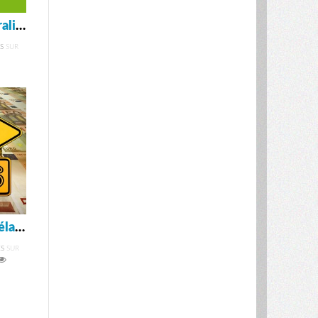
Spotify disponible en Australie et en Nouvelle-Zélande
S
SUR
Le système de santé néo-zélandais
S
SUR