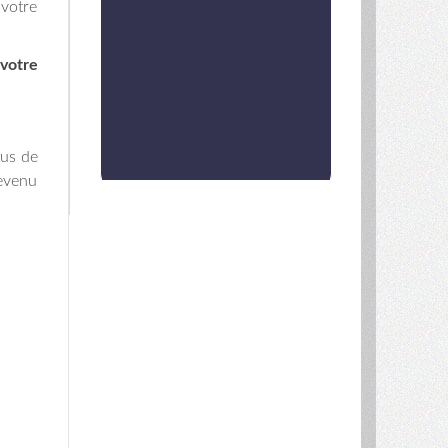
 votre
 votre
lus de
revenu