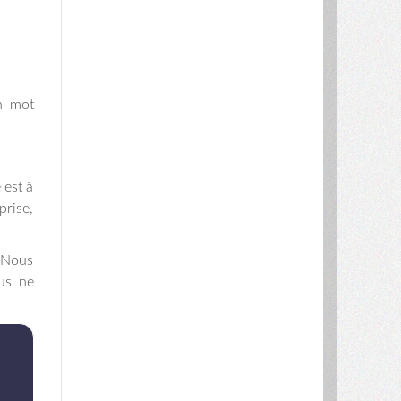
n mot
 est à
prise,
! Nous
ous ne