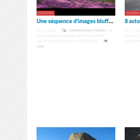
DUNEDIN
AUSTRAL
Une séquence d’images bluffante pour découvrir Dunedin et ses environs
MAI 21, 2012
|
COMMENTAIRES FERMÉS
SUR
FÉV 12, 2
UNE SÉQUENCE D’IMAGES BLUFFANTE POUR
ASTUCES 
DÉCOUVRIR DUNEDIN ET SES ENVIRONS
D’AVION 
3180