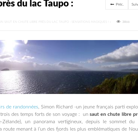
près du lac Taupo :
Préc.
Sui
UN SAUT EN CHUTE LIBRE PRÈS DU LAC TAUPO : SENSATIONS MAGIQUES ! »
3866
irs de randonnées
, Simon Richard -un jeune français parti explo
 trois des temps forts de son voyage : un
saut en chute libre p
e-Zélande), un panorama vertigineux, depuis le sommet du
la route menant à l’un des fjords les plus emblématiques de Nou