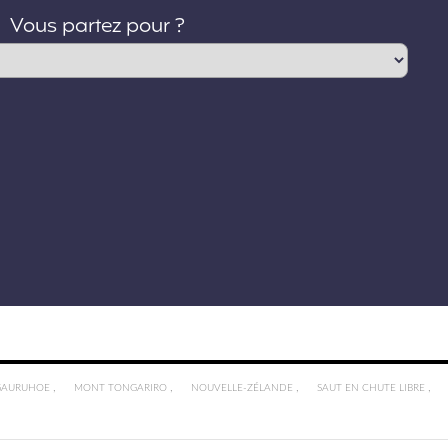
,
,
,
,
GAURUHOE
MONT TONGARIRO
NOUVELLE-ZÉLANDE
SAUT EN CHUTE LIBRE