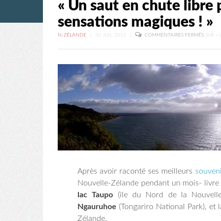
« Un saut en chute libre 
sensations magiques ! »
N-ZÉLANDE
|
30 JUIL, 2012
|
COMMENTAIRES FERMÉS
SUR « 
Après avoir raconté ses meilleurs
souven
Nouvelle-Zélande pendant un mois- livre
lac Taupo
(île du Nord de la Nouvell
Ngauruhoe
(Tongariro National Park), et 
Zélande.