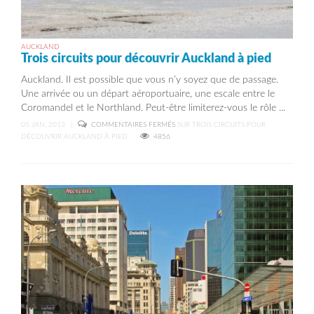
AUCKLAND
Trois circuits pour découvrir Auckland à pied
Auckland. Il est possible que vous n’y soyez que de passage.
Une arrivée ou un départ aéroportuaire, une escale entre le
Coromandel et le Northland. Peut-être limiterez-vous le rôle ...
05 JAN, 2013
|
COMMENTAIRES FERMÉS
SUR TROIS CIRCUITS POUR
DÉCOUVRIR AUCKLAND À PIED
4856