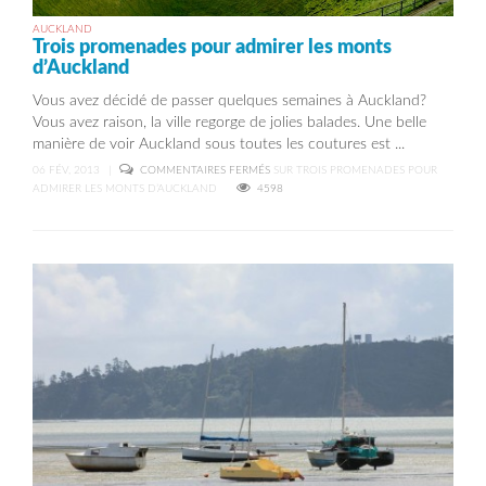
AUCKLAND
Trois promenades pour admirer les monts
d’Auckland
Vous avez décidé de passer quelques semaines à Auckland?
Vous avez raison, la ville regorge de jolies balades. Une belle
manière de voir Auckland sous toutes les coutures est ...
06 FÉV, 2013
|
COMMENTAIRES FERMÉS
SUR TROIS PROMENADES POUR
ADMIRER LES MONTS D’AUCKLAND
4598