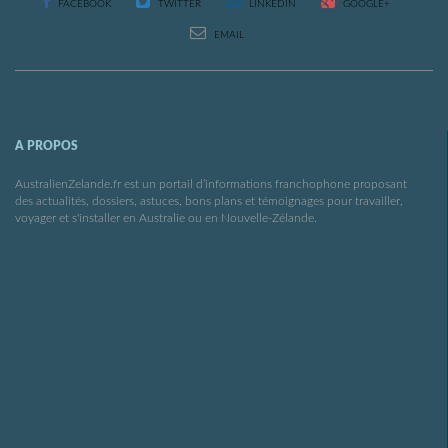
FACEBOOK
TWITTER
LINKEDIN
GOOGLE+
EMAIL
A PROPOS
AustralienZelande.fr est un portail d’informations franchophone proposant
des actualités, dossiers, astuces, bons plans et témoignages pour travailler,
voyager et s'installer en Australie ou en Nouvelle-Zélande.