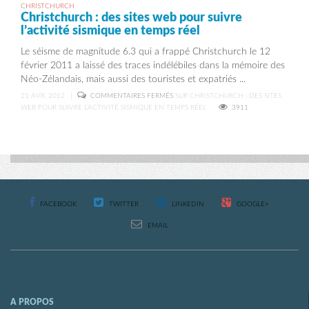
CHRISTCHURCH
Christchurch : des sites web pour suivre
l’activité sismique en temps réel
Le séisme de magnitude 6.3 qui a frappé Christchurch le 12
février 2011 a laissé des traces indélébiles dans la mémoire des
Néo-Zélandais, mais aussi des touristes et expatriés ...
21 AVR, 2012
|
COMMENTAIRES FERMÉS
SUR CHRISTCHURCH : DES SITES
WEB POUR SUIVRE L’ACTIVITÉ SISMIQUE EN TEMPS RÉEL
3911
FACEBOOK
TWITTER
LINKEDIN
GOOGLE+
EMAIL
A PROPOS