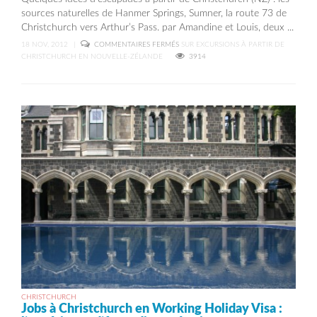
sources naturelles de Hanmer Springs, Sumner, la route 73 de
Christchurch vers Arthur’s Pass. par Amandine et Louis, deux ...
18 NOV, 2012
|
COMMENTAIRES FERMÉS
SUR EXCURSIONS À PARTIR DE
CHRISTCHURCH EN NOUVELLE-ZÉLANDE
3914
CHRISTCHURCH
Jobs à Christchurch en Working Holiday Visa :