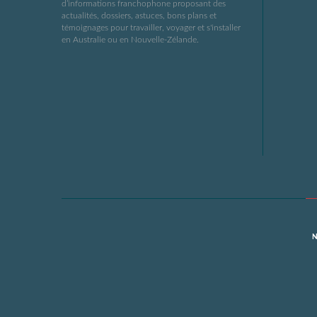
d’informations franchophone proposant des
actualités, dossiers, astuces, bons plans et
témoignages pour travailler, voyager et s'installer
en Australie ou en Nouvelle-Zélande.
N