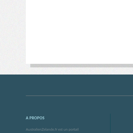
A PROPOS
AustralienZelande.fr est un portail