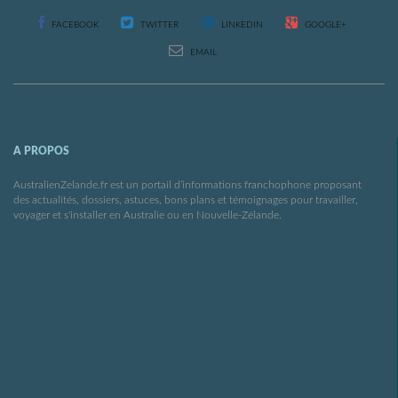
FACEBOOK
TWITTER
LINKEDIN
GOOGLE+
EMAIL
A PROPOS
AustralienZelande.fr est un portail d’informations franchophone proposant
des actualités, dossiers, astuces, bons plans et témoignages pour travailler,
voyager et s'installer en Australie ou en Nouvelle-Zélande.