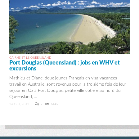
CAIRNS ET LE QUEENSLAND
Port Douglas (Queensland) : jobs en WHV et
excursions
Mathieu et Diane, deux jeunes Français en visa vacances-
travail en Australie, sont revenus pour la troisième fois de leur
séjour en Oz à Port Douglas, petite ville côtière au nord du
Queensland, ...
24 OCT, 2012
|
2
6442