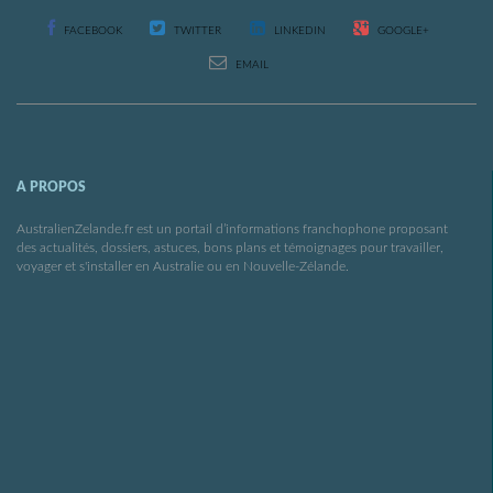
FACEBOOK
TWITTER
LINKEDIN
GOOGLE+
EMAIL
A PROPOS
AustralienZelande.fr est un portail d’informations franchophone proposant
des actualités, dossiers, astuces, bons plans et témoignages pour travailler,
voyager et s'installer en Australie ou en Nouvelle-Zélande.