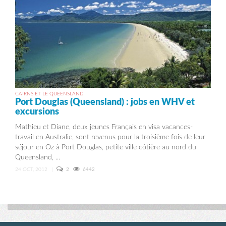
CAIRNS ET LE QUEENSLAND
Port Douglas (Queensland) : jobs en WHV et
excursions
Mathieu et Diane, deux jeunes Français en visa vacances-
travail en Australie, sont revenus pour la troisième fois de leur
séjour en Oz à Port Douglas, petite ville côtière au nord du
Queensland, ...
24 OCT, 2012
|
2
6442