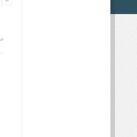
ur
OUR