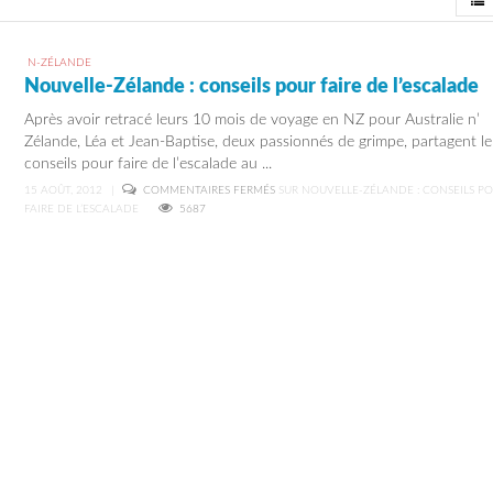
View
N-ZÉLANDE
Nouvelle-Zélande : conseils pour faire de l’escalade
Après avoir retracé leurs 10 mois de voyage en NZ pour Australie n’
Zélande, Léa et Jean-Baptise, deux passionnés de grimpe, partagent le
conseils pour faire de l’escalade au ...
15 AOÛT, 2012
|
COMMENTAIRES FERMÉS
SUR NOUVELLE-ZÉLANDE : CONSEILS P
FAIRE DE L’ESCALADE
5687