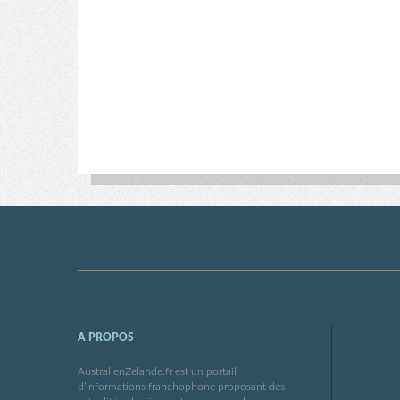
A PROPOS
AustralienZelande.fr est un portail
d’informations franchophone proposant des