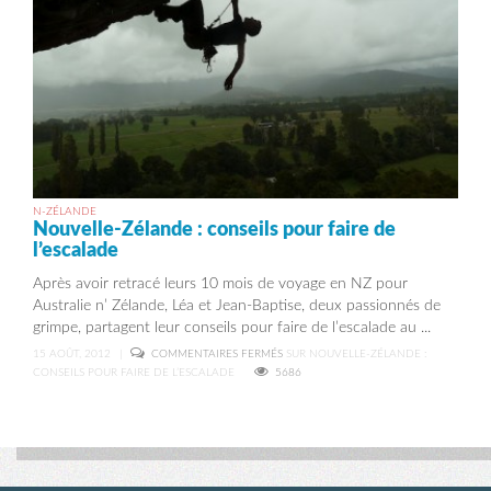
N-ZÉLANDE
Nouvelle-Zélande : conseils pour faire de
l’escalade
Après avoir retracé leurs 10 mois de voyage en NZ pour
Australie n’ Zélande, Léa et Jean-Baptise, deux passionnés de
grimpe, partagent leur conseils pour faire de l’escalade au ...
15 AOÛT, 2012
|
COMMENTAIRES FERMÉS
SUR NOUVELLE-ZÉLANDE :
CONSEILS POUR FAIRE DE L’ESCALADE
5686