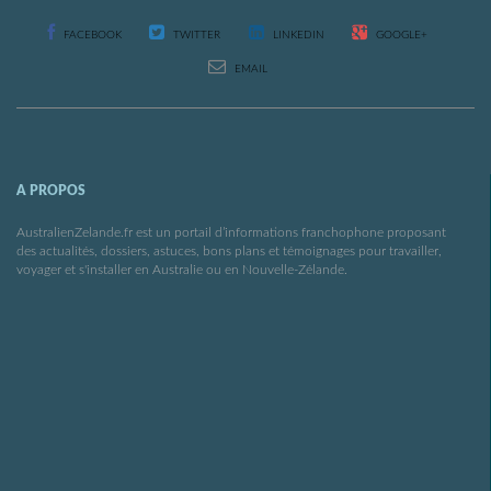
FACEBOOK
TWITTER
LINKEDIN
GOOGLE+
EMAIL
A PROPOS
AustralienZelande.fr est un portail d’informations franchophone proposant
des actualités, dossiers, astuces, bons plans et témoignages pour travailler,
voyager et s'installer en Australie ou en Nouvelle-Zélande.