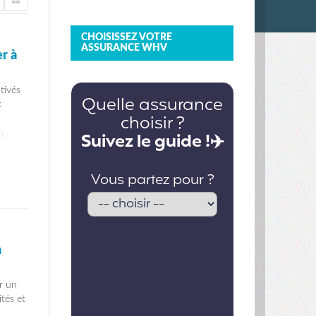
CHOISISSEZ VOTRE
ASSURANCE WHV
er à
tivés
x
 :
a
ur un
ités et