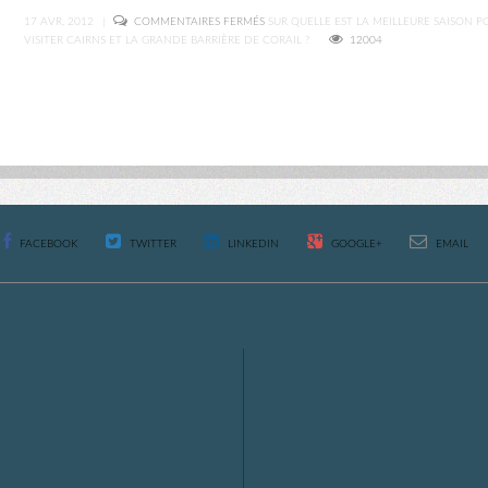
17 AVR, 2012
|
COMMENTAIRES FERMÉS
SUR QUELLE EST LA MEILLEURE SAISON P
VISITER CAIRNS ET LA GRANDE BARRIÈRE DE CORAIL ?
12004
FACEBOOK
TWITTER
LINKEDIN
GOOGLE+
EMAIL