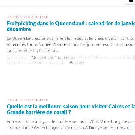
View
CAIRNS ET LE QUEENSLAND
Fruitpicking dans le Queensland : calendrier de janvi
décembre
Le Queensland est une terre fertile : fruits et légumes divers y sont cul
et récoltés toute l’année. Avec le tourisme (jobs en resort), les travau
agricoles et le fruit picking ...
12 NOV, 2012
|
COMMENTAIRES FERMÉS
SUR FRUITPICKING DANS LE QUEENSLAND
CALENDRIER DE JANVIER À DÉCEMBRE
11709
CAIRNS ET LE QUEENSLAND
Quelle est la meilleure saison pour visiter Cairns et l
Grande barrière de corail ?
Votre villa face à la grande barrière de corail: 70 €. Votre bungalow s
spot de surf: 79 €. Echangez votre maison A l’image de certaines local
...