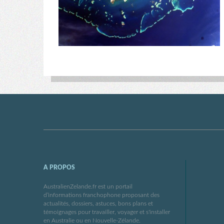
A PROPOS
AustralienZelande.fr est un portail
d’informations franchophone proposant des
actualités, dossiers, astuces, bons plans et
témoignages pour travailler, voyager et s'installer
en Australie ou en Nouvelle-Zélande.