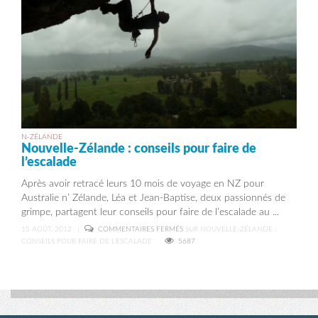
N-ZÉLANDE
Nouvelle-Zélande : conseils pour faire de
l’escalade
Après avoir retracé leurs 10 mois de voyage en NZ pour
Australie n’ Zélande, Léa et Jean-Baptise, deux passionnés de
grimpe, partagent leur conseils pour faire de l’escalade au ...
15 AOÛT, 2012
|
COMMENTAIRES FERMÉS
SUR NOUVELLE-ZÉLANDE :
CONSEILS POUR FAIRE DE L’ESCALADE
5687