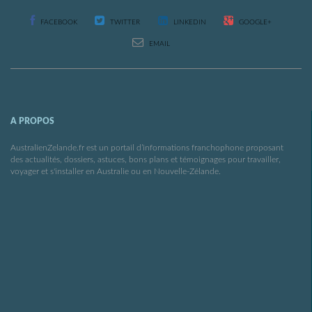
FACEBOOK
TWITTER
LINKEDIN
GOOGLE+
EMAIL
A PROPOS
AustralienZelande.fr est un portail d’informations franchophone proposant
des actualités, dossiers, astuces, bons plans et témoignages pour travailler,
voyager et s'installer en Australie ou en Nouvelle-Zélande.