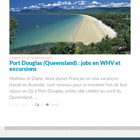
CAIRNS ET LE QUEENSLAND
Port Douglas (Queensland) : jobs en WHV et
excursions
Mathieu et Diane, deux jeunes Français en visa vacances-
travail en Australie, sont revenus pour la troisième fois de leur
séjour en Oz à Port Douglas, petite ville côtière au nord du
Queensland, ...
24 OCT, 2012
|
2
6442