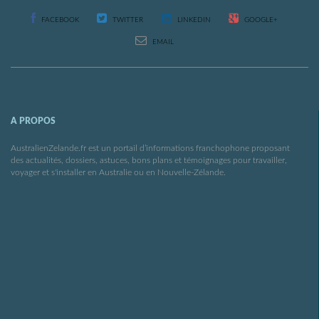
FACEBOOK
TWITTER
LINKEDIN
GOOGLE+
EMAIL
A PROPOS
AustralienZelande.fr est un portail d’informations franchophone proposant
des actualités, dossiers, astuces, bons plans et témoignages pour travailler,
voyager et s'installer en Australie ou en Nouvelle-Zélande.