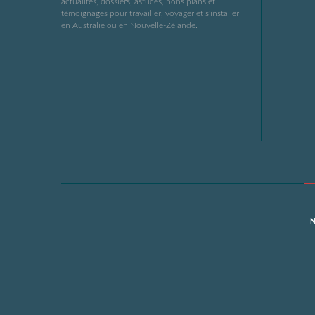
actualités, dossiers, astuces, bons plans et
témoignages pour travailler, voyager et s'installer
en Australie ou en Nouvelle-Zélande.
N