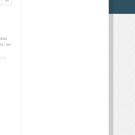
’eau
s : en
QUEL