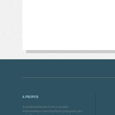
A PROPOS
AustralienZelande.fr est un portail
d’informations franchophone proposant des