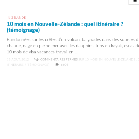
View
N-ZÉLANDE
10 mois en Nouvelle-Zélande : quel itinéraire ?
(témoignage)
Randonnées sur les crêtes d’un volcan, baignades dans des sources d
chaude, nage en pleine mer avec les dauphins, trips en kayak, escalade
10 mois de visa vacances-travail en ...
13 AOÛT, 2012
|
COMMENTAIRES FERMÉS
SUR 10 MOIS EN NOUVELLE-ZÉLANDE : 
ITINÉRAIRE ? (TÉMOIGNAGE)
6604