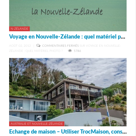
N-ZÉLANDE
Voyage en Nouvelle-Zélande : quel matériel photo ?
AOÛT 02, 2012
|
COMMENTAIRES FERMÉS
SUR VOYAGE EN NOUVELLE-
ZÉLANDE : QUEL MATÉRIEL PHOTO ?
5786
AUSTRALIE ET NOUVELLE-ZÉLANDE
Echange de maison – Utiliser TrocMaison, conseils pratiques