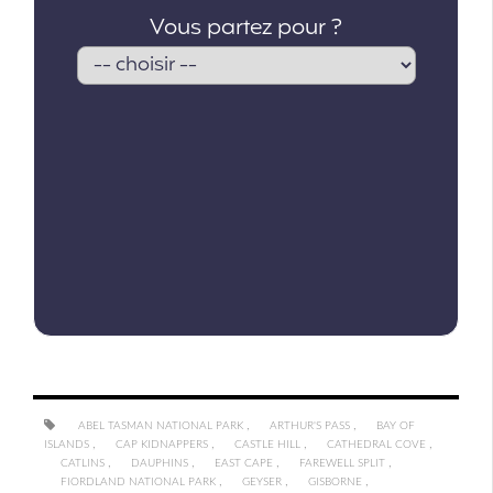
,
,
ABEL TASMAN NATIONAL PARK
ARTHUR'S PASS
BAY OF
,
,
,
,
ISLANDS
CAP KIDNAPPERS
CASTLE HILL
CATHEDRAL COVE
,
,
,
,
CATLINS
DAUPHINS
EAST CAPE
FAREWELL SPLIT
,
,
,
FIORDLAND NATIONAL PARK
GEYSER
GISBORNE