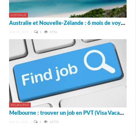
AUSTRALIE
Australie et Nouvelle-Zélande : 6 mois de voyage en famille
AVR 01, 2013
|
1
5754
MELBOURNE
Melbourne : trouver un job en PVT (Visa Vacances-Travail)
MAI 13, 2012
|
1
12776