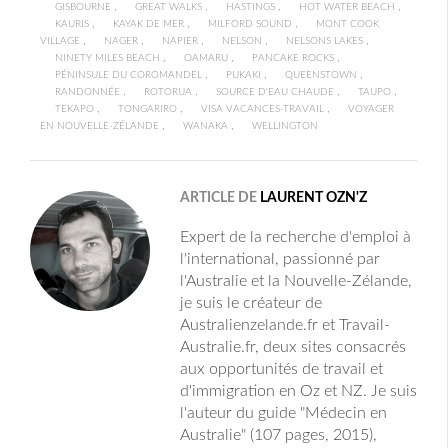
,
,
,
,
GISBOURNE
GREAT WALKS
HASTINGS
HOT WATER BEACH
,
,
,
KAURIS
KAYAK DE MER
MILFORD SOUND
MONT COOK
,
,
,
,
,
VILLAGE
NAGER
NAPIER
NELSON
NELSONS LAKES
,
,
,
NINETY MILES BEACH
OAMARU
PANCAKE ROCKS
,
,
,
PÉNINSULE DU COROMANDEL
PUKAKI
QUEENSTOWN
,
,
,
,
RANDONNÉE
ROTORUA
SOURCE D'EAU CHAUDE
TAUPO
,
,
,
TEKAPO
TONGARIRO
VISA VACANCES-TRAVAIL
VOYAGER
,
,
EN NOUVELLE-ZÉLANDE
WANAKA
WELLINGTON
ARTICLE DE
LAURENT OZN'Z
Expert de la recherche d'emploi à
l'international, passionné par
l'Australie et la Nouvelle-Zélande,
je suis le créateur de
Australienzelande.fr et Travail-
Australie.fr, deux sites consacrés
aux opportunités de travail et
d'immigration en Oz et NZ. Je suis
l'auteur du guide "Médecin en
Australie" (107 pages, 2015),