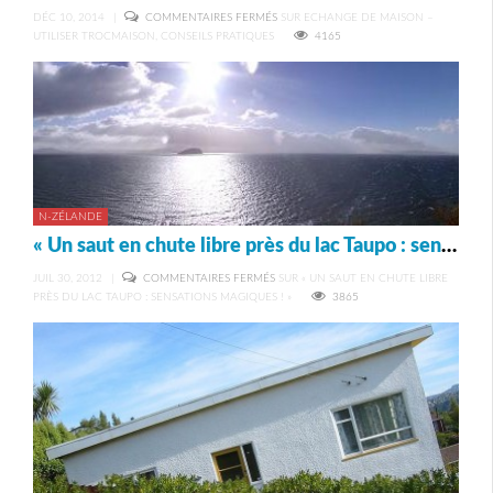
DÉC 10, 2014
|
COMMENTAIRES FERMÉS
SUR ECHANGE DE MAISON –
UTILISER TROCMAISON, CONSEILS PRATIQUES
4165
N-ZÉLANDE
« Un saut en chute libre près du lac Taupo : sensations magiques ! »
JUIL 30, 2012
|
COMMENTAIRES FERMÉS
SUR « UN SAUT EN CHUTE LIBRE
PRÈS DU LAC TAUPO : SENSATIONS MAGIQUES ! »
3865