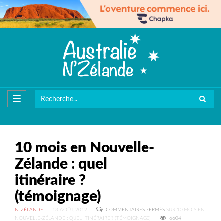
10 mois en Nouvelle-
Zélande : quel
itinéraire ?
(témoignage)
N-ZÉLANDE
|
13 AOÛT, 2012
|
COMMENTAIRES FERMÉS
SUR 10 MOIS EN
NOUVELLE-ZÉLANDE : QUEL ITINÉRAIRE ? (TÉMOIGNAGE)
6604