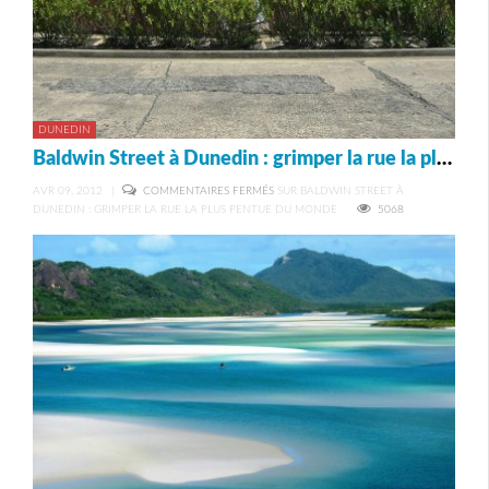
DUNEDIN
Baldwin Street à Dunedin : grimper la rue la plus pentue du monde
AVR 09, 2012
|
COMMENTAIRES FERMÉS
SUR BALDWIN STREET À
DUNEDIN : GRIMPER LA RUE LA PLUS PENTUE DU MONDE
5068