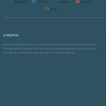
FACEBOOK
TWITTER
LINKEDIN
GOOGLE+
EMAIL
A PROPOS
AustralienZelande.fr est un portail d’informations franchophone proposant
des actualités, dossiers, astuces, bons plans et témoignages pour travailler,
voyager et s'installer en Australie ou en Nouvelle-Zélande.