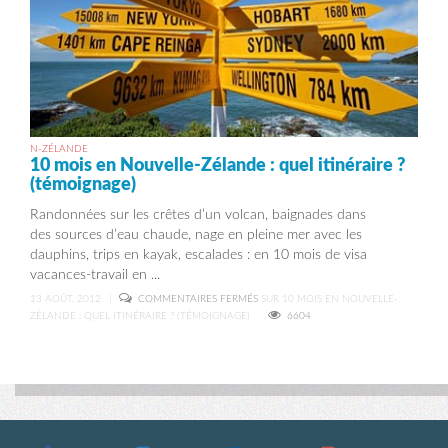
N-ZÉLANDE
10 mois en Nouvelle-Zélande : quel itinéraire ?
(témoignage)
Randonnées sur les crêtes d’un volcan, baignades dans
des sources d’eau chaude, nage en pleine mer avec les
dauphins, trips en kayak, escalades : en 10 mois de visa
vacances-travail en ...
13 AOÛT, 2012
|
COMMENTAIRES FERMÉS
SUR 10 MOIS EN NOUVELLE-
ZÉLANDE : QUEL ITINÉRAIRE ? (TÉMOIGNAGE)
6604