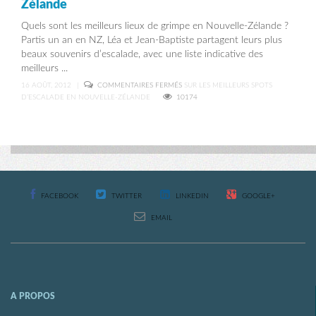
Zélande
Quels sont les meilleurs lieux de grimpe en Nouvelle-Zélande ?
Partis un an en NZ, Léa et Jean-Baptiste partagent leurs plus
beaux souvenirs d’escalade, avec une liste indicative des
meilleurs ...
16 AOÛT, 2012
|
COMMENTAIRES FERMÉS
SUR LES MEILLEURS SPOTS
D’ESCALADE EN NOUVELLE-ZÉLANDE
10174
FACEBOOK
TWITTER
LINKEDIN
GOOGLE+
EMAIL
A PROPOS