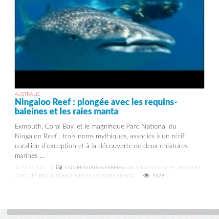
AUSTRALIE
Ningaloo Reef : plongée avec les requins-
baleines et les raies manta
Exmouth, Coral Bay, et le magnifique Parc National du
Ningaloo Reef : trois noms mythiques, associés à un récif
corallien d’exception et à la découverte de deux créatures
marines ...
12 NOV, 2012
|
COMMENTAIRES FERMÉS
SUR NINGALOO REEF : PLONGÉE
AVEC LES REQUINS-BALEINES ET LES RAIES MANTA
5579