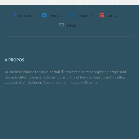
FACEBOOK
TWITTER
LINKEDIN
GOOGLE+
EMAIL
A PROPOS
AustralienZelande.fr est un portail d’informations franchophone proposant
des actualités, dossiers, astuces, bons plans et témoignages pour travailler,
voyager et s'installer en Australie ou en Nouvelle-Zélande.