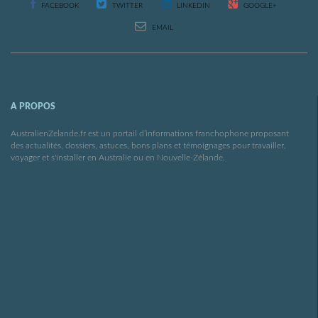
FACEBOOK
TWITTER
LINKEDIN
GOOGLE+
EMAIL
A PROPOS
AustralienZelande.fr est un portail d’informations franchophone proposant
des actualités, dossiers, astuces, bons plans et témoignages pour travailler,
voyager et s'installer en Australie ou en Nouvelle-Zélande.