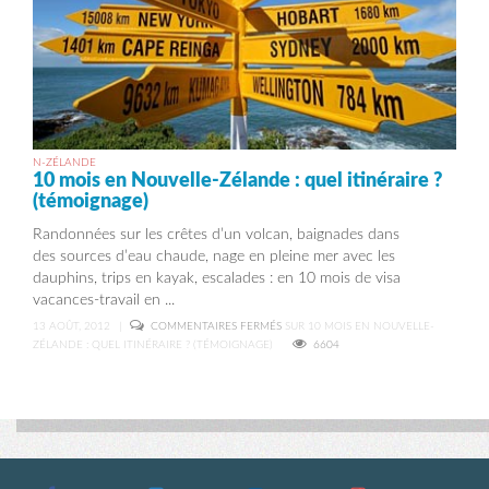
N-ZÉLANDE
10 mois en Nouvelle-Zélande : quel itinéraire ?
(témoignage)
Randonnées sur les crêtes d’un volcan, baignades dans
des sources d’eau chaude, nage en pleine mer avec les
dauphins, trips en kayak, escalades : en 10 mois de visa
vacances-travail en ...
13 AOÛT, 2012
|
COMMENTAIRES FERMÉS
SUR 10 MOIS EN NOUVELLE-
ZÉLANDE : QUEL ITINÉRAIRE ? (TÉMOIGNAGE)
6604