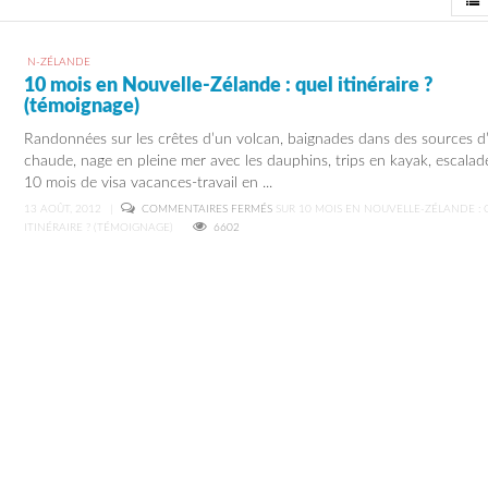
View
N-ZÉLANDE
10 mois en Nouvelle-Zélande : quel itinéraire ?
(témoignage)
Randonnées sur les crêtes d’un volcan, baignades dans des sources d
chaude, nage en pleine mer avec les dauphins, trips en kayak, escalade
10 mois de visa vacances-travail en ...
13 AOÛT, 2012
|
COMMENTAIRES FERMÉS
SUR 10 MOIS EN NOUVELLE-ZÉLANDE : 
ITINÉRAIRE ? (TÉMOIGNAGE)
6602