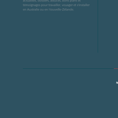
actualités, dossiers, astuces, bons plans et
témoignages pour travailler, voyager et s'installer
en Australie ou en Nouvelle-Zélande.
N