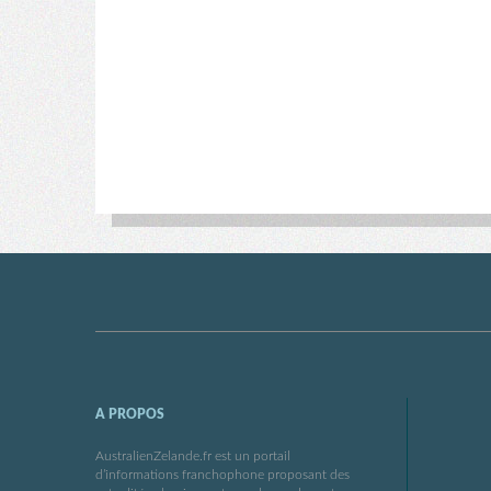
A PROPOS
AustralienZelande.fr est un portail
d’informations franchophone proposant des