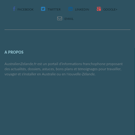
FACEBOOK
TWITTER
LINKEDIN
GOOGLE+
EMAIL
A PROPOS
AustralienZelande.fr est un portail d’informations franchophone proposant
des actualités, dossiers, astuces, bons plans et témoignages pour travailler,
voyager et s'installer en Australie ou en Nouvelle-Zélande.