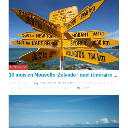
N-ZÉLANDE
10 mois en Nouvelle-Zélande : quel itinéraire ? (témoignage)
AOÛT 13, 2012
|
COMMENTAIRES FERMÉS
SUR 10 MOIS EN NOUVELLE-
ZÉLANDE : QUEL ITINÉRAIRE ? (TÉMOIGNAGE)
6602