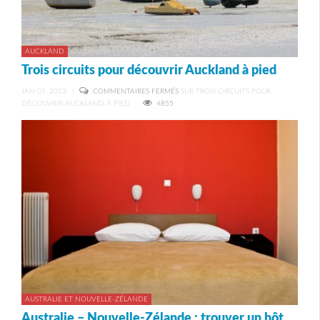
AUCKLAND
Trois circuits pour découvrir Auckland à pied
JAN 05, 2013
|
COMMENTAIRES FERMÉS
SUR TROIS CIRCUITS POUR
DÉCOUVRIR AUCKLAND À PIED
4855
AUSTRALIE ET NOUVELLE-ZÉLANDE
Australie – Nouvelle-Zélande : trouver un hôtel pas cher