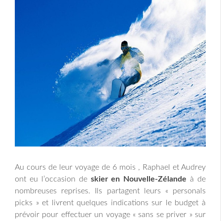
Au cours de leur voyage de 6 mois , Raphael et Audrey
ont eu l’occasion de
skier
en Nouvelle-Zélande
à de
nombreuses reprises. Ils partagent leurs « personals
picks » et livrent quelques indications sur le budget à
prévoir pour effectuer un voyage « sans se priver » sur