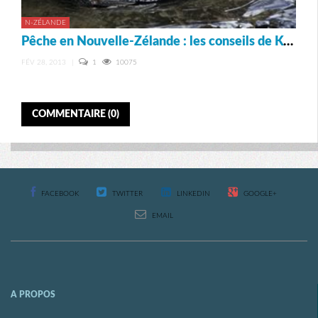
N-ZÉLANDE
Pêche en Nouvelle-Zélande : les conseils de Kevin
FÉV 28, 2013
|
1
10075
COMMENTAIRE (0)
FACEBOOK
TWITTER
LINKEDIN
GOOGLE+
EMAIL
A PROPOS