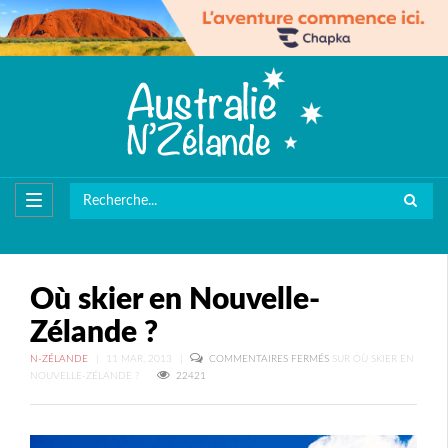
Où skier en Nouvelle-
Zélande ?
N-ZÉLANDE
|
11 MAR, 2013
|
COMMENTAIRES FERMÉS
SUR OÙ SKIER EN
NOUVELLE-ZÉLANDE ?
22421