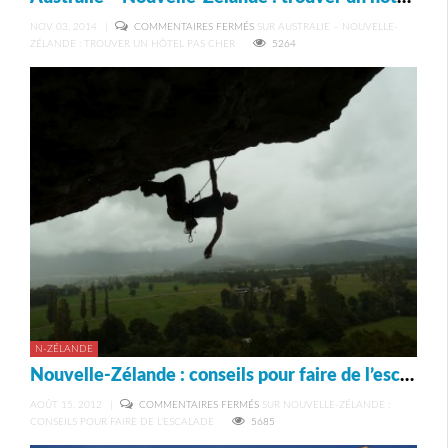
NOV 03, 2014
|
COMMENTAIRES FERMÉS
SUR AUSTRALIE – NOUVELLE-
ZÉLANDE : TROUVER UN HÔTEL PAS CHER
5264
N-ZÉLANDE
Nouvelle-Zélande : conseils pour faire de l’escalade
AOÛT 15, 2012
|
COMMENTAIRES FERMÉS
SUR NOUVELLE-ZÉLANDE :
CONSEILS POUR FAIRE DE L’ESCALADE
5685