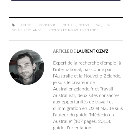
,
,
,
,
,
HELISKI
MONTAGNE
OHAU
OTAGO
SKI
SKI
,
NOUVELLE ZELANDE
VOYAGER EN NOUVELLE-ZÉLANDE
ARTICLE DE
LAURENT OZN'Z
Expert de la recherche d'emploi à
l'international, passionné par
l'Australie et la Nouvelle-Zélande,
je suis le créateur de
Australienzelande.fr et Travail-
Australie.fr, deux sites consacrés
aux opportunités de travail et
d'immigration en Oz et NZ. Je suis
l'auteur du guide "Médecin en
Australie" (107 pages, 2015),
guide d'orientation