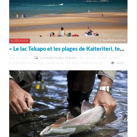
N-ZÉLANDE
« Le lac Tekapo et les plages de Kaiteriteri, temps forts de mon voyage en NZ »
JUIL 25, 2012
|
COMMENTAIRES FERMÉS
SUR « LE LAC TEKAPO ET LES
PLAGES DE KAITERITERI, TEMPS FORTS DE MON VOYAGE EN NZ »
4417