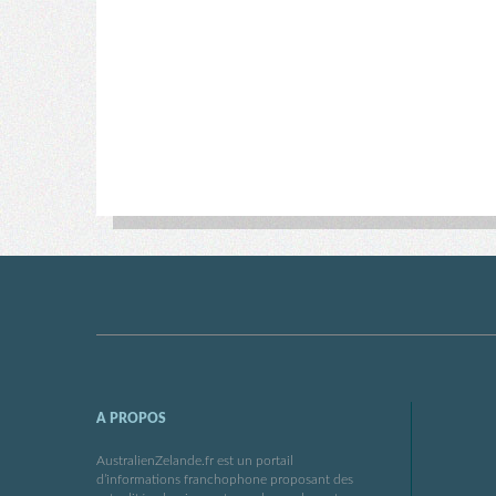
A PROPOS
AustralienZelande.fr est un portail
d’informations franchophone proposant des