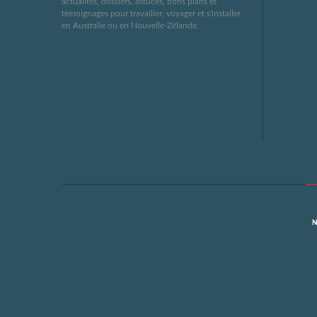
actualités, dossiers, astuces, bons plans et
témoignages pour travailler, voyager et s'installer
en Australie ou en Nouvelle-Zélande.
N