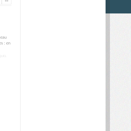
’eau
s : en
QUEL