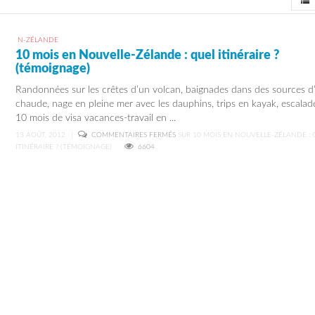
View
N-ZÉLANDE
10 mois en Nouvelle-Zélande : quel itinéraire ?
(témoignage)
Randonnées sur les crêtes d’un volcan, baignades dans des sources d
chaude, nage en pleine mer avec les dauphins, trips en kayak, escalade
10 mois de visa vacances-travail en ...
13 AOÛT, 2012
|
COMMENTAIRES FERMÉS
SUR 10 MOIS EN NOUVELLE-ZÉLANDE : 
ITINÉRAIRE ? (TÉMOIGNAGE)
6604