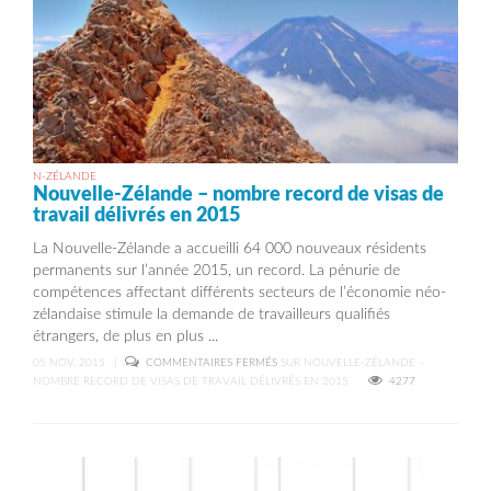
N-ZÉLANDE
Nouvelle-Zélande – nombre record de visas de
travail délivrés en 2015
La Nouvelle-Zélande a accueilli 64 000 nouveaux résidents
permanents sur l’année 2015, un record. La pénurie de
compétences affectant différents secteurs de l’économie néo-
zélandaise stimule la demande de travailleurs qualifiés
étrangers, de plus en plus ...
05 NOV, 2015
|
COMMENTAIRES FERMÉS
SUR NOUVELLE-ZÉLANDE –
NOMBRE RECORD DE VISAS DE TRAVAIL DÉLIVRÉS EN 2015
4277