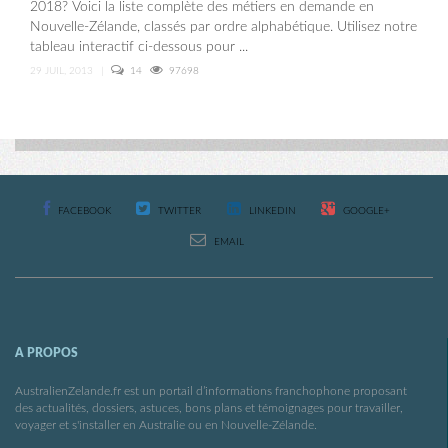
2018? Voici la liste complète des métiers en demande en
Nouvelle-Zélande, classés par ordre alphabétique. Utilisez notre
tableau interactif ci-dessous pour ...
29 JUIL, 2013
|
14
97698
FACEBOOK
TWITTER
LINKEDIN
GOOGLE+
EMAIL
A PROPOS
AustralienZelande.fr est un portail d’informations franchophone proposant
des actualités, dossiers, astuces, bons plans et témoignages pour travailler,
voyager et s'installer en Australie ou en Nouvelle-Zélande.