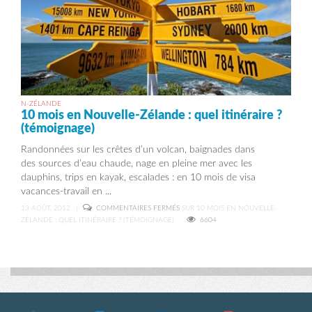
N-ZÉLANDE
10 mois en Nouvelle-Zélande : quel itinéraire ?
(témoignage)
Randonnées sur les crêtes d’un volcan, baignades dans
des sources d’eau chaude, nage en pleine mer avec les
dauphins, trips en kayak, escalades : en 10 mois de visa
vacances-travail en ...
13 AOÛT, 2012
|
COMMENTAIRES FERMÉS
SUR 10 MOIS EN NOUVELLE-
ZÉLANDE : QUEL ITINÉRAIRE ? (TÉMOIGNAGE)
6604