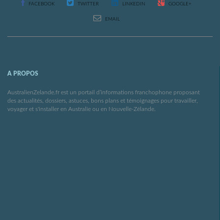
FACEBOOK
TWITTER
LINKEDIN
GOOGLE+
EMAIL
A PROPOS
AustralienZelande.fr est un portail d’informations franchophone proposant
des actualités, dossiers, astuces, bons plans et témoignages pour travailler,
voyager et s'installer en Australie ou en Nouvelle-Zélande.