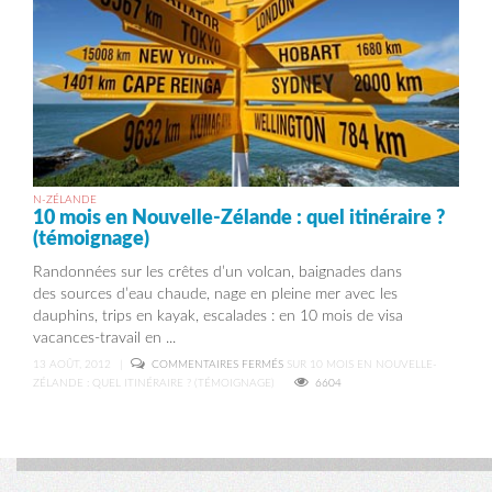
N-ZÉLANDE
10 mois en Nouvelle-Zélande : quel itinéraire ?
(témoignage)
Randonnées sur les crêtes d’un volcan, baignades dans
des sources d’eau chaude, nage en pleine mer avec les
dauphins, trips en kayak, escalades : en 10 mois de visa
vacances-travail en ...
13 AOÛT, 2012
|
COMMENTAIRES FERMÉS
SUR 10 MOIS EN NOUVELLE-
ZÉLANDE : QUEL ITINÉRAIRE ? (TÉMOIGNAGE)
6604