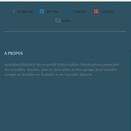
FACEBOOK
TWITTER
LINKEDIN
GOOGLE+
EMAIL
A PROPOS
AustralienZelande.fr est un portail d’informations franchophone proposant
des actualités, dossiers, astuces, bons plans et témoignages pour travailler,
voyager et s'installer en Australie ou en Nouvelle-Zélande.