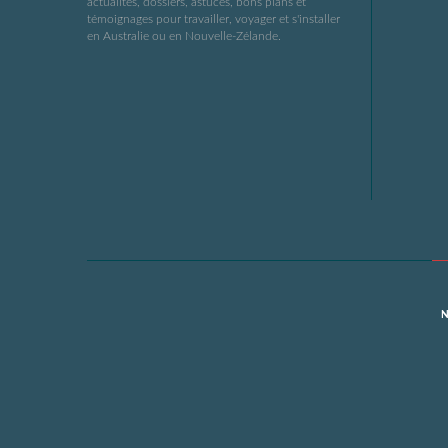
actualités, dossiers, astuces, bons plans et
témoignages pour travailler, voyager et s'installer
en Australie ou en Nouvelle-Zélande.
N