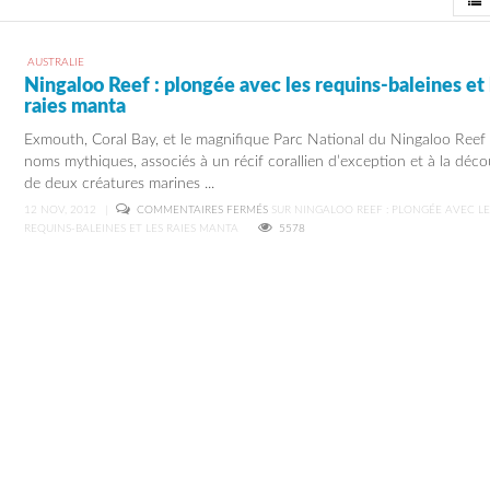
View
AUSTRALIE
Ningaloo Reef : plongée avec les requins-baleines et 
raies manta
Exmouth, Coral Bay, et le magnifique Parc National du Ningaloo Reef :
noms mythiques, associés à un récif corallien d’exception et à la déc
de deux créatures marines ...
12 NOV, 2012
|
COMMENTAIRES FERMÉS
SUR NINGALOO REEF : PLONGÉE AVEC LE
REQUINS-BALEINES ET LES RAIES MANTA
5578