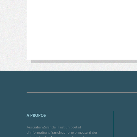
A PROPOS
AustralienZelande.fr est un portail
d’informations franchophone proposant des