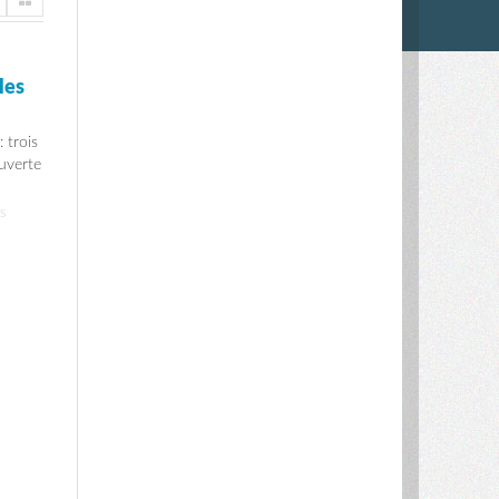
les
 trois
ouverte
S