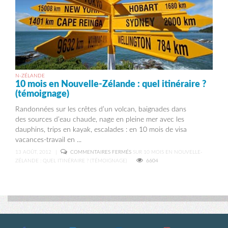
N-ZÉLANDE
10 mois en Nouvelle-Zélande : quel itinéraire ?
(témoignage)
Randonnées sur les crêtes d’un volcan, baignades dans
des sources d’eau chaude, nage en pleine mer avec les
dauphins, trips en kayak, escalades : en 10 mois de visa
vacances-travail en ...
13 AOÛT, 2012
|
COMMENTAIRES FERMÉS
SUR 10 MOIS EN NOUVELLE-
ZÉLANDE : QUEL ITINÉRAIRE ? (TÉMOIGNAGE)
6604