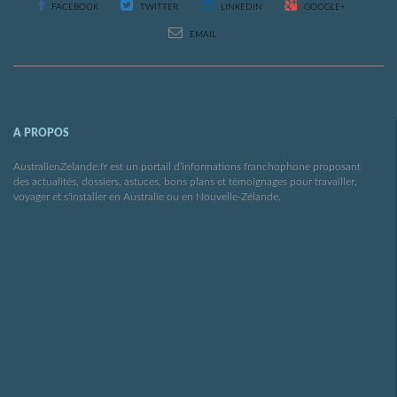
FACEBOOK
TWITTER
LINKEDIN
GOOGLE+
EMAIL
A PROPOS
AustralienZelande.fr est un portail d’informations franchophone proposant
des actualités, dossiers, astuces, bons plans et témoignages pour travailler,
voyager et s'installer en Australie ou en Nouvelle-Zélande.