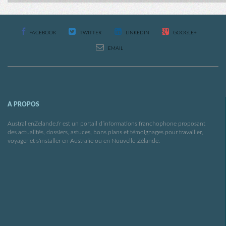
FACEBOOK
TWITTER
LINKEDIN
GOOGLE+
EMAIL
A PROPOS
AustralienZelande.fr est un portail d’informations franchophone proposant
des actualités, dossiers, astuces, bons plans et témoignages pour travailler,
voyager et s'installer en Australie ou en Nouvelle-Zélande.