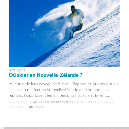
N-ZÉLANDE
Où skier en Nouvelle-Zélande ?
Au cours de leur voyage de 6 mois , Raphael et Audrey ont eu
l’occasion de skier en Nouvelle-Zélande à de nombreuses
reprises. Ils partagent leurs « personals picks » et livrent ...
11 MAR, 2013
|
COMMENTAIRES FERMÉS
SUR OÙ SKIER EN NOUVELLE-
ZÉLANDE ?
22421