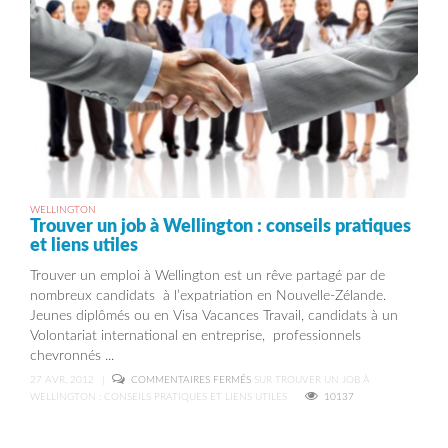
WELLINGTON
Trouver un job à Wellington : conseils pratiques
et liens utiles
Trouver un emploi à Wellington est un rêve partagé par de
nombreux candidats à l’expatriation en Nouvelle-Zélande.
Jeunes diplômés ou en Visa Vacances Travail, candidats à un
Volontariat international en entreprise, professionnels
chevronnés ...
27 AVR, 2012
|
COMMENTAIRES FERMÉS
SUR TROUVER UN JOB À
WELLINGTON : CONSEILS PRATIQUES ET LIENS UTILES
10137