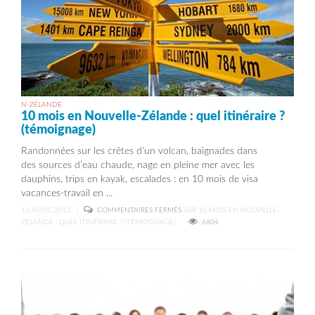
N-ZÉLANDE
10 mois en Nouvelle-Zélande : quel itinéraire ?
(témoignage)
Randonnées sur les crêtes d’un volcan, baignades dans
des sources d’eau chaude, nage en pleine mer avec les
dauphins, trips en kayak, escalades : en 10 mois de visa
vacances-travail en ...
13 AOÛT, 2012
|
COMMENTAIRES FERMÉS
SUR 10 MOIS EN NOUVELLE-
ZÉLANDE : QUEL ITINÉRAIRE ? (TÉMOIGNAGE)
6604