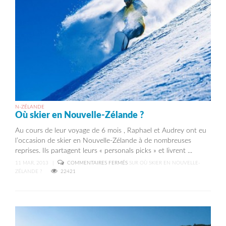
N-ZÉLANDE
Où skier en Nouvelle-Zélande ?
Au cours de leur voyage de 6 mois , Raphael et Audrey ont eu
l’occasion de skier en Nouvelle-Zélande à de nombreuses
reprises. Ils partagent leurs « personals picks » et livrent ...
11 MAR, 2013
|
COMMENTAIRES FERMÉS
SUR OÙ SKIER EN NOUVELLE-
ZÉLANDE ?
22421