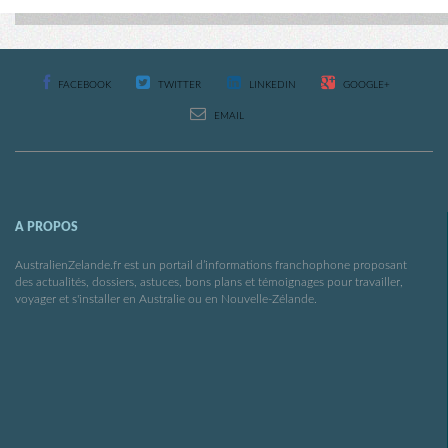
FACEBOOK
TWITTER
LINKEDIN
GOOGLE+
EMAIL
A PROPOS
AustralienZelande.fr est un portail d’informations franchophone proposant
des actualités, dossiers, astuces, bons plans et témoignages pour travailler,
voyager et s'installer en Australie ou en Nouvelle-Zélande.