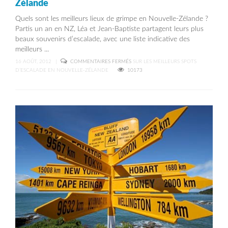
Zélande
Quels sont les meilleurs lieux de grimpe en Nouvelle-Zélande ?
Partis un an en NZ, Léa et Jean-Baptiste partagent leurs plus
beaux souvenirs d’escalade, avec une liste indicative des
meilleurs ...
16 AOÛT, 2012
|
COMMENTAIRES FERMÉS
SUR LES MEILLEURS SPOTS
D’ESCALADE EN NOUVELLE-ZÉLANDE
10173