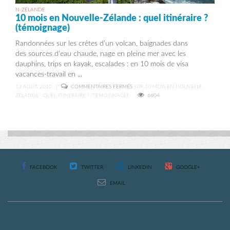
N-ZÉLANDE
10 mois en Nouvelle-Zélande : quel itinéraire ?
(témoignage)
Randonnées sur les crêtes d’un volcan, baignades dans
des sources d’eau chaude, nage en pleine mer avec les
dauphins, trips en kayak, escalades : en 10 mois de visa
vacances-travail en ...
13 AOÛT, 2012
|
COMMENTAIRES FERMÉS
SUR 10 MOIS EN NOUVELLE-
ZÉLANDE : QUEL ITINÉRAIRE ? (TÉMOIGNAGE)
6604
FACEBOOK
TWITTER
LINKEDIN
GOOGLE+
EMAIL