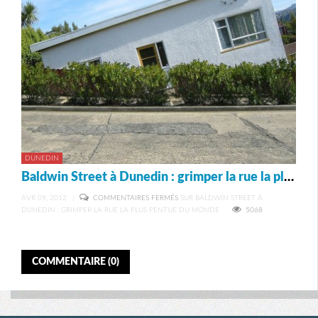
DUNEDIN
Baldwin Street à Dunedin : grimper la rue la plus pentue du monde
AVR 09, 2012
|
COMMENTAIRES FERMÉS
SUR BALDWIN STREET À
DUNEDIN : GRIMPER LA RUE LA PLUS PENTUE DU MONDE
5068
COMMENTAIRE (0)