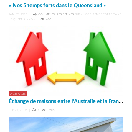
« Nos 5 temps forts dans le Queensland »
JAN 22, 2013
|
COMMENTAIRES FERMÉS
SUR « NOS 5 TEMPS FORTS DANS
LE QUEENSLAND »
4161
AUSTRALIE
Échange de maisons entre l’Australie et la France : comment ça marche ?
SEP 24, 2012
|
1
7906