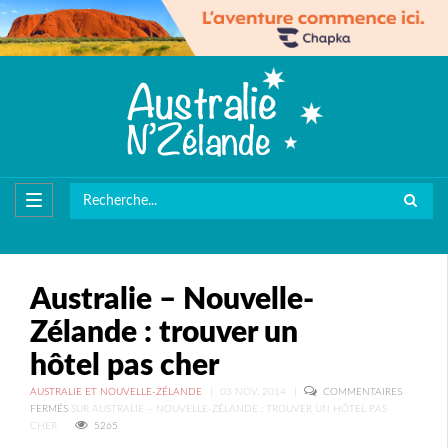
Australie – Nouvelle-
Zélande : trouver un
hôtel pas cher
AUSTRALIE ET NOUVELLE-ZÉLANDE
|
03 NOV, 2014
|
COMMENTAIRES
FERMÉS
SUR AUSTRALIE – NOUVELLE-ZÉLANDE : TROUVER UN HÔTEL PAS
CHER
5265