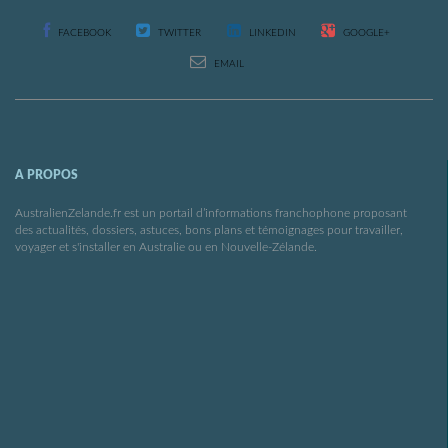
FACEBOOK
TWITTER
LINKEDIN
GOOGLE+
EMAIL
A PROPOS
AustralienZelande.fr est un portail d’informations franchophone proposant
des actualités, dossiers, astuces, bons plans et témoignages pour travailler,
voyager et s'installer en Australie ou en Nouvelle-Zélande.