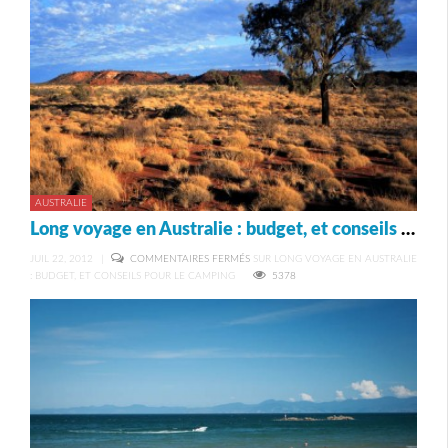
AUSTRALIE
Long voyage en Australie : budget, et conseils pour le camping
JUIL 22, 2012
|
COMMENTAIRES FERMÉS
SUR LONG VOYAGE EN AUSTRALIE
: BUDGET, ET CONSEILS POUR LE CAMPING
5378