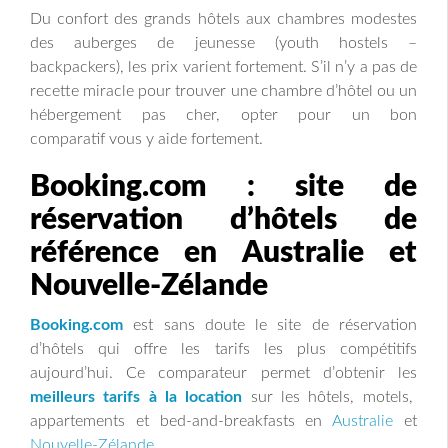
Du confort des grands hôtels aux chambres modestes
des auberges de jeunesse (youth hostels –
backpackers), les prix varient fortement. S’il n’y a pas de
recette miracle pour trouver une chambre d’hôtel ou un
hébergement pas cher, opter pour un bon
comparatif vous y aide fortement.
Booking.com : site de
réservation d’hôtels de
référence en Australie et
Nouvelle-Zélande
Booking.com
est sans doute le site de réservation
d’hôtels qui offre les tarifs les plus compétitifs
aujourd’hui. Ce comparateur permet d’obtenir les
meilleurs tarifs à la location
sur les hôtels, motels,
appartements et bed-and-breakfasts en
Australie
et
Nouvelle-Zélande
.