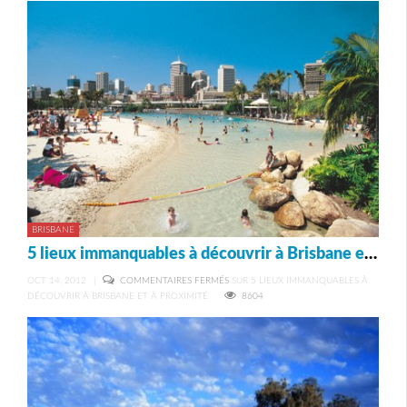
BRISBANE
5 lieux immanquables à découvrir à Brisbane et à proximité
OCT 14, 2012
|
COMMENTAIRES FERMÉS
SUR 5 LIEUX IMMANQUABLES À
DÉCOUVRIR À BRISBANE ET À PROXIMITÉ
8604