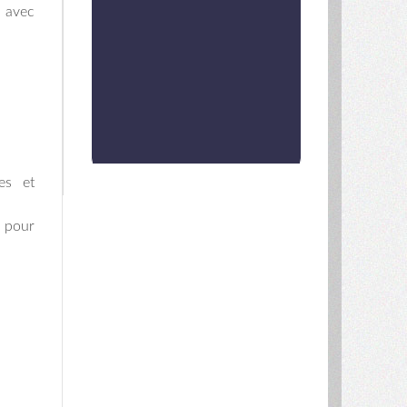
n avec
es et
 pour