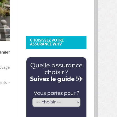
CHOISISSEZ VOTRE
ASSURANCE WHV
anger
voyage
ents -