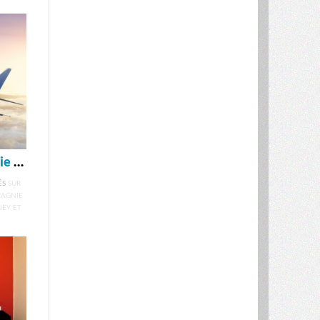
Vols pas cher vers l’Australie : la compagnie low cost Scoot relie Singapour à Sydney et Gold Coast
ÉS
SUR
PAGNIE
NEY ET