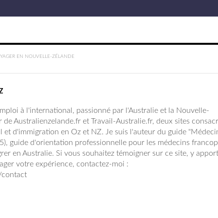
YAGER EN NOUVELLE-ZÉLANDE
Z
ploi à l'international, passionné par l'Australie et la Nouvelle-
r de Australienzelande.fr et Travail-Australie.fr, deux sites consac
l et d'immigration en Oz et NZ. Je suis l'auteur du guide "Médeci
15), guide d'orientation professionnelle pour les médecins franc
rer en Australie. Si vous souhaitez témoigner sur ce site, y appor
ager votre expérience, contactez-moi :
r/contact