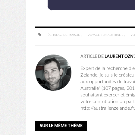
,
,
ÉCHANGE DE MAISON
VOYAGER EN AUSTRALIE
VO
ARTICLE DE
LAURENT OZN'
Expert de la recherche d'em
Zélande, je suis le créateu
aux opportunités de travai
Australie" (107 pages, 20
souhaitant exercer et émig
votre contribution ou part
http://australienzelande.f
SUR LE MÊME THÈME