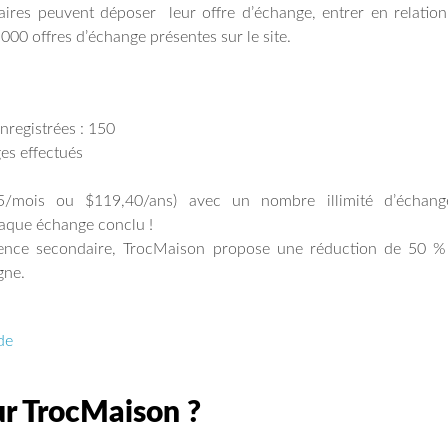
taires peuvent déposer leur offre d’échange, entrer en relatio
000 offres d’échange présentes sur le site.
nregistrées : 150
ges effectués
5/mois ou $119,40/ans) avec un nombre illimité d’échang
haque échange conclu !
idence secondaire, TrocMaison propose une réduction de 50 %
gne.
de
ur TrocMaison ?