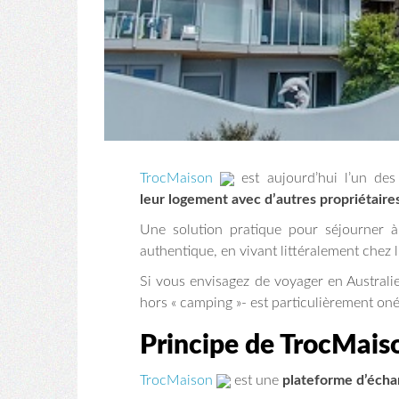
TrocMaison
est aujourd’hui l’un des
leur logement avec d’autres propriétaire
Une solution pratique pour séjourner à
authentique, en vivant littéralement chez l
Si vous envisagez de voyager en Australi
hors « camping »- est particulièrement onér
Principe de TrocMais
TrocMaison
est une
plateforme d’écha