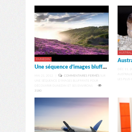
AUSTRAL
DUNEDIN
Une séquence d’images bluffante pour découvrir Dunedin et ses environs
DÉC 11, 2
AUSTRALI
MAI 21, 2012
|
COMMENTAIRES FERMÉS
SUR
LES PLUS 
UNE SÉQUENCE D’IMAGES BLUFFANTE POUR
DÉCOUVRIR DUNEDIN ET SES ENVIRONS
3180