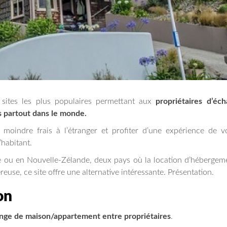
 sites les plus populaires permettant aux
propriétaires d’éch
s partout dans le monde.
 moindre frais à l’étranger et profiter d’une expérience de 
’habitant.
e ou en Nouvelle-Zélande, deux pays où la location d’hébergem
euse, ce site offre une alternative intéressante. Présentation.
on
nge de maison/appartement entre propriétaires
.