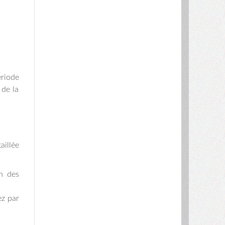
ériode
 de la
aillée
on des
ez par