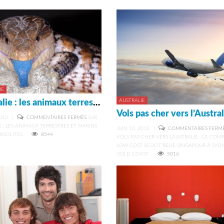
IE
AUSTRALIE
Australie : les animaux terrestres et marins les plus insolites
012
|
COMMENTAIRES FERMÉS
SUR
E : LES ANIMAUX TERRESTRES ET MARINS
JUIN 10, 2012
|
COMMENTAIRES FERM
INSOLITES
8544
VOLS PAS CHER VERS L’AUSTRALIE : LA COM
LOW COST SCOOT RELIE SINGAPOUR À SYD
GOLD COAST
5016