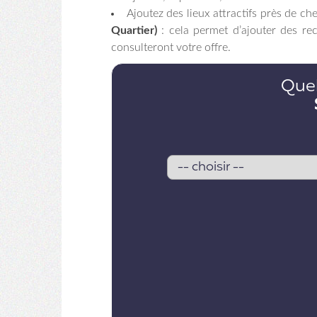
Ajoutez des lieux attractifs près de che
Quartier)
: cela permet d’ajouter des re
consulteront votre offre.