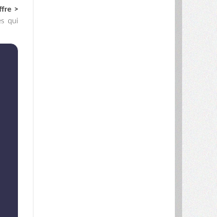
ffre >
es qui