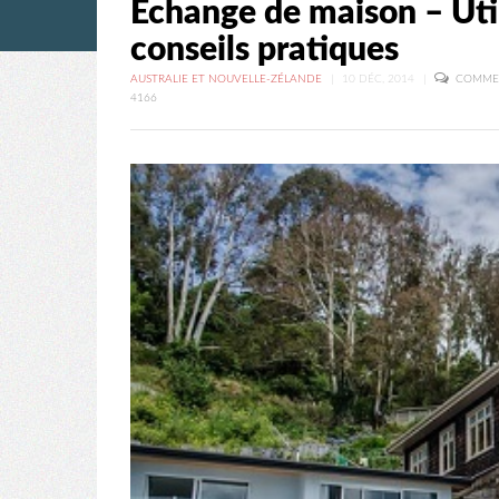
Echange de maison – Uti
conseils pratiques
AUSTRALIE ET NOUVELLE-ZÉLANDE
|
10 DÉC, 2014
|
COMMEN
4166