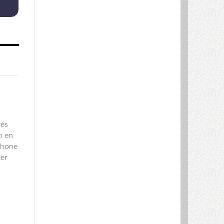
rés
n en
ophone
ter