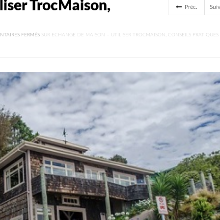
liser TrocMaison,
Préc.
Sui
TAIRES FERMÉS
SUR ECHANGE DE MAISON – UTILISER TROCMAISON, CONSEILS PRATIQUES