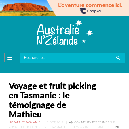
Voyage et fruit picking
en Tasmanie : le
témoignage de
Mathieu
HOBART ET TASMANIE
|
19 OCT, 2012
|
COMMENTAIRES FERMÉS
SUR
VOYAGE ET FRUIT PICKING EN TASMANIE : LE TÉMOIGNAGE DE MATHIEU