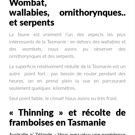
Wombat,
wallabies, ornithorynques..
et serpents
La faune est vraiment l’un des aspects les plus
intéressants de la Tasmanie : en dehors des wallabies et
des wombats, nous avons pu observer des
ornithorynques et des serpents.
La superficie relativement réduite de la Tasmanie est un
autre point fort : pas besoin de rouler pendant des
heures, on en prend plein la vue en parcourant
seulement quelques kilomètres.
Seul point faible, le climat! Nous avons eu très froid.
« Thinning » et récolte de
framboises en Tasmanie
Australie n’ Zélande – Vous avez vécu une expérience