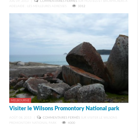
JUIL 09, 2013
|
COMMENTAIRES FERMÉS
SUR HOSTELS ET BACKPACKERS À
ADELAIDE : LES MEILLEURES ADRESSES
3312
MELBOURNE
Visiter le Wilsons Promontory National park
AOÛT 08, 2013
|
COMMENTAIRES FERMÉS
SUR VISITER LE WILSONS
PROMONTORY NATIONAL PARK
4000