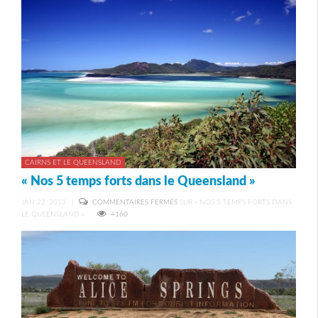
CAIRNS ET LE QUEENSLAND
« Nos 5 temps forts dans le Queensland »
JAN 22, 2013
|
COMMENTAIRES FERMÉS
SUR « NOS 5 TEMPS FORTS DANS
LE QUEENSLAND »
4160