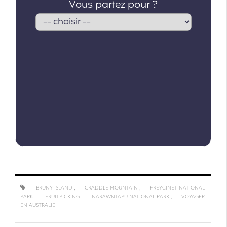
,
,
BRUNY ISLAND
CRADDLE MOUNTAIN
FREYCINET NATIONAL
,
,
,
PARK
FRUITPICKING
NARAWNTAPU NATIONAL PARK
VOYAGER
EN AUSTRALIE