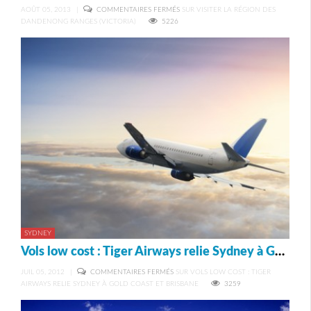
AOÛT 05, 2013
|
COMMENTAIRES FERMÉS
SUR VISITER LA RÉGION DES
DANDENONG RANGES (VICTORIA)
5226
SYDNEY
Vols low cost : Tiger Airways relie Sydney à Gold Coast et Brisbane
JUIL 05, 2012
|
COMMENTAIRES FERMÉS
SUR VOLS LOW COST : TIGER
AIRWAYS RELIE SYDNEY À GOLD COAST ET BRISBANE
3259