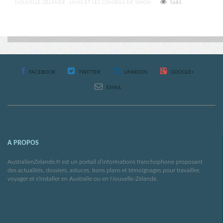
NOUVELLE-ZÉLANDE : L’AVIS ET LES CONSEILS DE SIMON
5681
FACEBOOK
TWITTER
LINKEDIN
GOOGLE+
EMAIL
A PROPOS
AustralienZelande.fr est un portail d’informations franchophone proposant
des actualités, dossiers, astuces, bons plans et témoignages pour travailler,
voyager et s'installer en Australie ou en Nouvelle-Zélande.