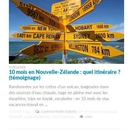
N-ZÉLANDE
10 mois en Nouvelle-Zélande : quel itinéraire ?
(témoignage)
Randonnées sur les crêtes d’un volcan, baignades dans
des sources d’eau chaude, nage en pleine mer avec les
dauphins, trips en kayak, escalades : en 10 mois de visa
vacances-travail en ...
13 AOÛT, 2012
|
COMMENTAIRES FERMÉS
SUR 10 MOIS EN NOUVELLE-
ZÉLANDE : QUEL ITINÉRAIRE ? (TÉMOIGNAGE)
6604