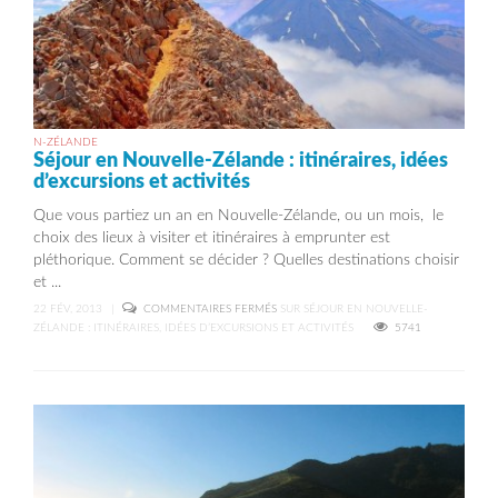
N-ZÉLANDE
Séjour en Nouvelle-Zélande : itinéraires, idées
d’excursions et activités
Que vous partiez un an en Nouvelle-Zélande, ou un mois, le
choix des lieux à visiter et itinéraires à emprunter est
pléthorique. Comment se décider ? Quelles destinations choisir
et ...
22 FÉV, 2013
|
COMMENTAIRES FERMÉS
SUR SÉJOUR EN NOUVELLE-
ZÉLANDE : ITINÉRAIRES, IDÉES D’EXCURSIONS ET ACTIVITÉS
5741