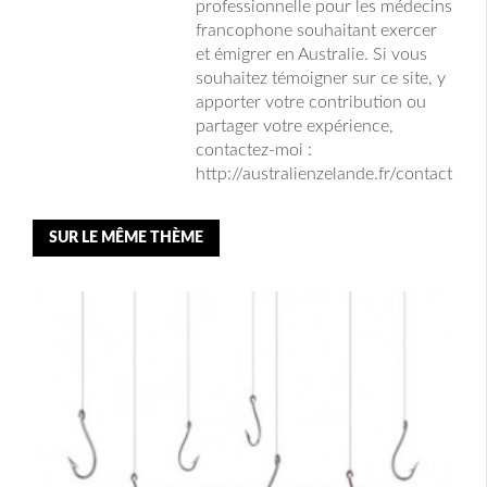
professionnelle pour les médecins
francophone souhaitant exercer
et émigrer en Australie. Si vous
souhaitez témoigner sur ce site, y
apporter votre contribution ou
partager votre expérience,
contactez-moi :
http://australienzelande.fr/contact
SUR LE MÊME THÈME