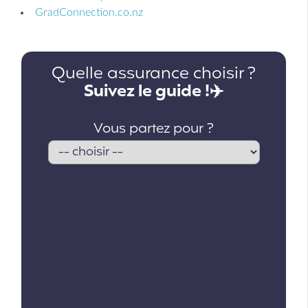
GradConnection.co.nz