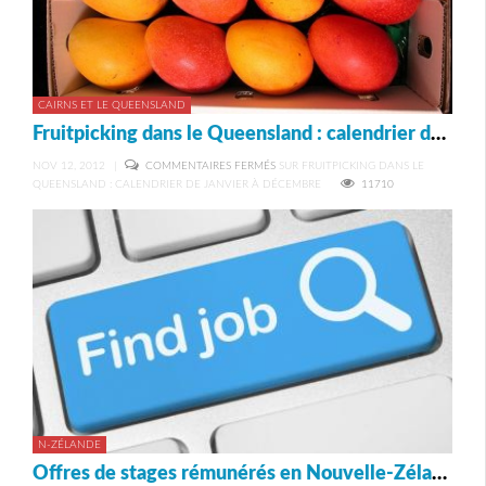
CAIRNS ET LE QUEENSLAND
Fruitpicking dans le Queensland : calendrier de janvier à décembre
NOV 12, 2012
|
COMMENTAIRES FERMÉS
SUR FRUITPICKING DANS LE
QUEENSLAND : CALENDRIER DE JANVIER À DÉCEMBRE
11710
N-ZÉLANDE
Offres de stages rémunérés en Nouvelle-Zélande