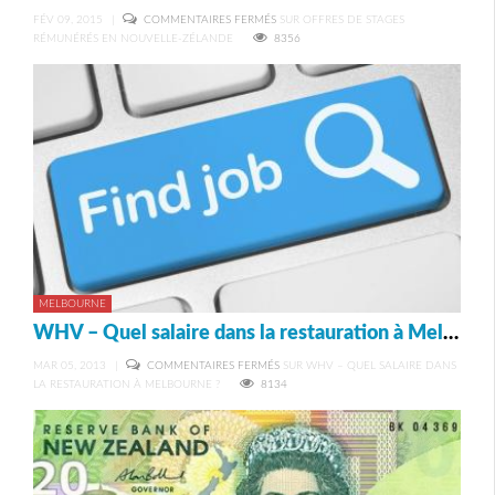
FÉV 09, 2015
|
COMMENTAIRES FERMÉS
SUR OFFRES DE STAGES
RÉMUNÉRÉS EN NOUVELLE-ZÉLANDE
8356
MELBOURNE
WHV – Quel salaire dans la restauration à Melbourne ?
MAR 05, 2013
|
COMMENTAIRES FERMÉS
SUR WHV – QUEL SALAIRE DANS
LA RESTAURATION À MELBOURNE ?
8134