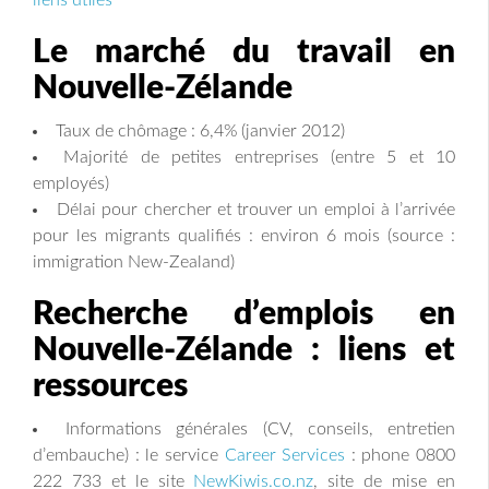
liens utiles
Le marché du travail en
Nouvelle-Zélande
Taux de chômage : 6,4% (janvier 2012)
Majorité de petites entreprises (entre 5 et 10
employés)
Délai pour chercher et trouver un emploi à l’arrivée
pour les migrants qualifiés : environ 6 mois (source :
immigration New-Zealand)
Recherche d’emplois en
Nouvelle-Zélande : liens et
ressources
Informations générales (CV, conseils, entretien
d’embauche) : le service
Career Services
: phone 0800
222 733 et le site
NewKiwis.co.nz
, site de mise en