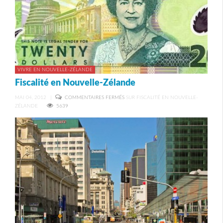
VIVRE EN NOUVELLE-ZÉLANDE
Fiscalité en Nouvelle-Zélande
MAI 04, 2012
|
COMMENTAIRES FERMÉS
SUR FISCALITÉ EN NOUVELLE-
ZÉLANDE
5639