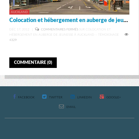
AUCKLAND
Colocation et hébergement en auberge de jeunesse à Auckland – Témoignage
DÉC 17, 2012
|
COMMENTAIRES FERMÉS
SUR COLOCATION ET
HÉBERGEMENT EN AUBERGE DE JEUNESSE À AUCKLAND – TÉMOIGNAGE
4329
COMMENTAIRE (0)
FACEBOOK
TWITTER
LINKEDIN
GOOGLE+
EMAIL