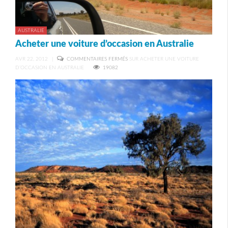
AUSTRALIE
Acheter une voiture d’occasion en Australie
AVR 22, 2012
|
COMMENTAIRES FERMÉS
SUR ACHETER UNE VOITURE
D’OCCASION EN AUSTRALIE
19082