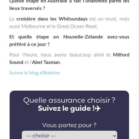
Quelle étape en Australie a fait l’unanimité parmi les
lieux traversés ?
La
croisière dans les Whitsundays
est un must, mais
aussi Melbourne et la Great Ocean Road.
Et quelle étape en Nouvelle-Zélande avez-vous
préféré à ce jour ?
Pour l’heure, nous avons beaucoup aimé le
Milford
Sound
et l’
Abel Tasman
.
Suivre le blog d’Antoine