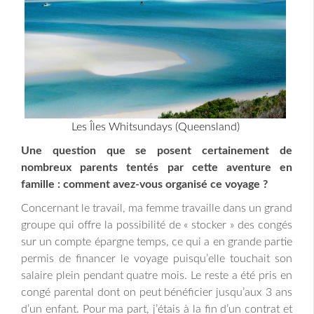
Les Îles Whitsundays (Queensland)
Une question que se posent certainement de
nombreux parents tentés par cette aventure en
famille : comment avez-vous organisé ce voyage ?
Concernant le travail, ma femme travaille dans un grand
groupe qui offre la possibilité de « stocker » des congés
sur un compte épargne temps, ce qui a en grande partie
permis de financer le voyage puisqu’elle touchait son
salaire plein pendant quatre mois. Le reste a été pris en
congé parental dont on peut bénéficier jusqu’aux 3 ans
d’un enfant. Pour ma part, j’étais à la fin d’un contrat et