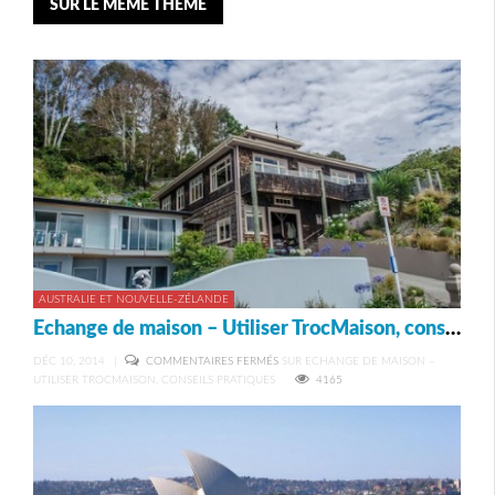
SUR LE MÊME THÈME
AUSTRALIE ET NOUVELLE-ZÉLANDE
Echange de maison – Utiliser TrocMaison, conseils pratiques
DÉC 10, 2014
|
COMMENTAIRES FERMÉS
SUR ECHANGE DE MAISON –
UTILISER TROCMAISON, CONSEILS PRATIQUES
4165