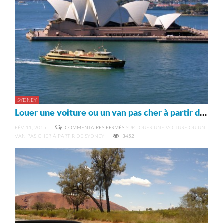
SYDNEY
Louer une voiture ou un van pas cher à partir de Sydney
FÉV 11, 2015
|
COMMENTAIRES FERMÉS
SUR LOUER UNE VOITURE OU UN
VAN PAS CHER À PARTIR DE SYDNEY
3452