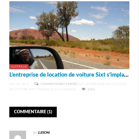
AUSTRALIE
L’entreprise de location de voiture Sixt s’implante en Australie
MAI 28, 2012
|
COMMENTAIRES FERMÉS
SUR L’ENTREPRISE DE LOCATION
DE VOITURE SIXT S’IMPLANTE EN AUSTRALIE
2461
COMMENTAIRE (1)
BY
LUISONI