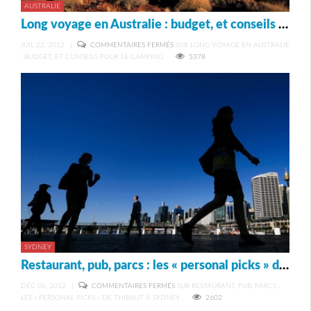
AUSTRALIE
Long voyage en Australie : budget, et conseils pour le camping
JUIL 22, 2012
|
COMMENTAIRES FERMÉS
SUR LONG VOYAGE EN AUSTRALIE
: BUDGET, ET CONSEILS POUR LE CAMPING
5378
SYDNEY
Restaurant, pub, parcs : les « personal picks » de Thibaut à Sydney
DÉC 06, 2012
|
COMMENTAIRES FERMÉS
SUR RESTAURANT, PUB, PARCS :
LES « PERSONAL PICKS » DE THIBAUT À SYDNEY
2602