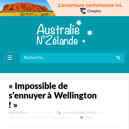
« Impossible de
s’ennuyer à Wellington
! »
WELLINGTON
|
13 MAR, 2013
|
COMMENTAIRES FERMÉS
SUR
« IMPOSSIBLE DE S’ENNUYER À WELLINGTON ! »
3560