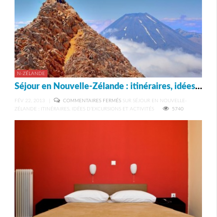
N-ZÉLANDE
Séjour en Nouvelle-Zélande : itinéraires, idées d’excursions et activités
FÉV 22, 2013
|
COMMENTAIRES FERMÉS
SUR SÉJOUR EN NOUVELLE-
ZÉLANDE : ITINÉRAIRES, IDÉES D’EXCURSIONS ET ACTIVITÉS
5740