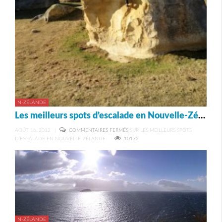
N-ZÉLANDE
Les meilleurs spots d’escalade en Nouvelle-Zélande
AOÛT 16, 2012
|
COMMENTAIRES FERMÉS
SUR LES MEILLEURS SPOTS
D’ESCALADE EN NOUVELLE-ZÉLANDE
10172
N-ZÉLANDE