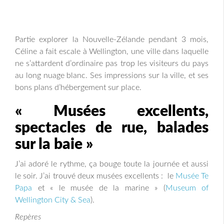
Partie explorer la Nouvelle-Zélande pendant 3 mois,
Céline a fait escale à Wellington, une ville dans laquelle
ne s’attardent d’ordinaire pas trop les visiteurs du pays
au long nuage blanc. Ses impressions sur la ville, et ses
bons plans d’hébergement sur place.
« Musées excellents,
spectacles de rue, balades
sur la baie »
J’ai adoré le rythme, ça bouge toute la journée et aussi
le soir. J’ai trouvé deux musées excellents : le
Musée Te
Papa
et « le musée de la marine » (
Museum of
Wellington City & Sea
).
Repères