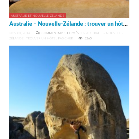
AUSTRALIE ET NOUVELLE-ZÉLANDE
Australie – Nouvelle-Zélande : trouver un hôtel pas cher
NOV 03, 2014
|
COMMENTAIRES FERMÉS
SUR AUSTRALIE – NOUVELLE-
ZÉLANDE : TROUVER UN HÔTEL PAS CHER
5265