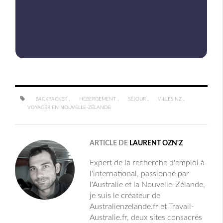
,
,
,
,
BACKPACKER
HÉBERGEMENT
SÉJOUR
VILLES NZ
VOYAGER EN NOUVELLE-ZÉLANDE
ARTICLE DE
LAURENT OZN'Z
Expert de la recherche d'emploi à
l'international, passionné par
l'Australie et la Nouvelle-Zélande,
je suis le créateur de
Australienzelande.fr et Travail-
Australie.fr, deux sites consacrés