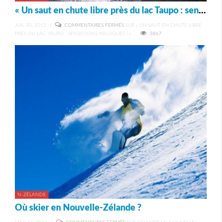
« Un saut en chute libre près du lac Taupo : sensations magiques ! »
JUIL 30, 2012
|
COMMENTAIRES FERMÉS
SUR « UN SAUT EN CHUTE LIBRE
PRÈS DU LAC TAUPO : SENSATIONS MAGIQUES ! »
3867
N-ZÉLANDE
Où skier en Nouvelle-Zélande ?