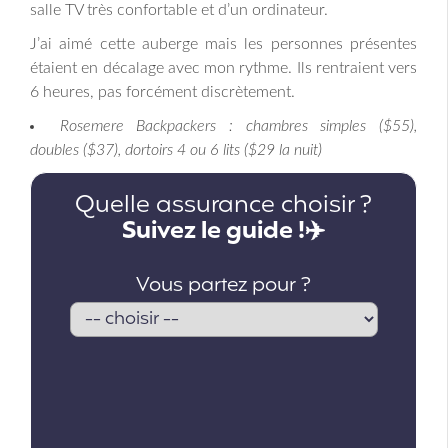
salle TV très confortable et d’un ordinateur.
J’ai aimé cette auberge mais les personnes présentes
étaient en décalage avec mon rythme. Ils rentraient vers
6 heures, pas forcément discrètement.
Rosemere Backpackers : chambres simples ($55),
doubles ($37), dortoirs 4 ou 6 lits ($29 la nuit)