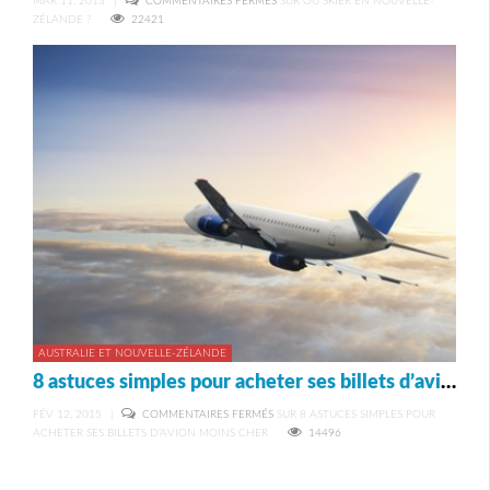
MAR 11, 2013
|
COMMENTAIRES FERMÉS
SUR OÙ SKIER EN NOUVELLE-
ZÉLANDE ?
22421
AUSTRALIE ET NOUVELLE-ZÉLANDE
8 astuces simples pour acheter ses billets d’avion moins cher
FÉV 12, 2015
|
COMMENTAIRES FERMÉS
SUR 8 ASTUCES SIMPLES POUR
ACHETER SES BILLETS D’AVION MOINS CHER
14496