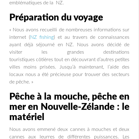
emblématiques de la NZ.
Préparation du voyage
« Nous avons recueilli de nombreuses informations sur
internet (
NZ fishing
) et au travers de connaissances
ayant déjà séjourné en NZ. Nous avons décidé de
visiter les grandes destinations
touristiques côtières tout en découvrant d’autres petites
villes moins prisées. Jusqu’à maintenant, l’aide des
locaux nous a été précieuse pour trouver des secteurs
de pêche. »
Pêche à la mouche, pêche en
mer en Nouvelle-Zélande : le
matériel
Nous avons emmené deux cannes à mouches et deux
cannes aux leurres de différentes puissances. Les