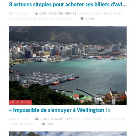
8 astuces simples pour acheter ses billets d’avion moins cher
FÉV 12, 2015
|
COMMENTAIRES FERMÉS
SUR 8 ASTUCES SIMPLES POUR
ACHETER SES BILLETS D’AVION MOINS CHER
14495
WELLINGTON
« Impossible de s’ennuyer à Wellington ! »
MAR 13, 2013
|
COMMENTAIRES FERMÉS
SUR « IMPOSSIBLE DE S’ENNUYER
À WELLINGTON ! »
3559