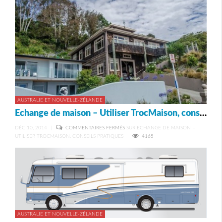
AUSTRALIE ET NOUVELLE-ZÉLANDE
Echange de maison – Utiliser TrocMaison, conseils pratiques
DÉC 10, 2014
|
COMMENTAIRES FERMÉS
SUR ECHANGE DE MAISON –
UTILISER TROCMAISON, CONSEILS PRATIQUES
4165
AUSTRALIE ET NOUVELLE-ZÉLANDE