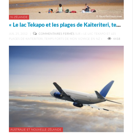
N-ZÉLANDE
« Le lac Tekapo et les plages de Kaiteriteri, temps forts de mon voyage en NZ »
JUIL 25, 2012
|
COMMENTAIRES FERMÉS
SUR « LE LAC TEKAPO ET LES
PLAGES DE KAITERITERI, TEMPS FORTS DE MON VOYAGE EN NZ »
4418
AUSTRALIE ET NOUVELLE-ZÉLANDE