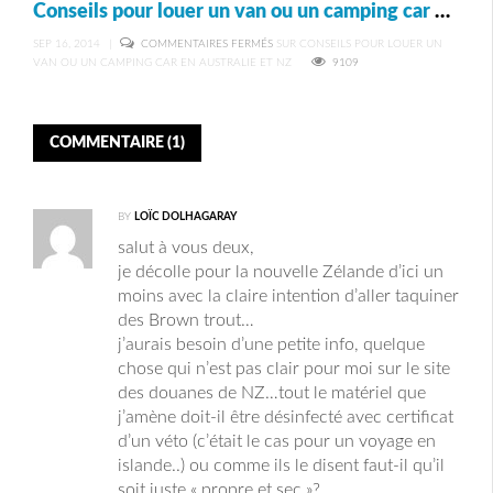
Conseils pour louer un van ou un camping car en Australie et NZ
SEP 16, 2014
|
COMMENTAIRES FERMÉS
SUR CONSEILS POUR LOUER UN
VAN OU UN CAMPING CAR EN AUSTRALIE ET NZ
9109
COMMENTAIRE (1)
BY
LOÏC DOLHAGARAY
salut à vous deux,
je décolle pour la nouvelle Zélande d’ici un
moins avec la claire intention d’aller taquiner
des Brown trout…
j’aurais besoin d’une petite info, quelque
chose qui n’est pas clair pour moi sur le site
des douanes de NZ…tout le matériel que
j’amène doit-il être désinfecté avec certificat
d’un véto (c’était le cas pour un voyage en
islande..) ou comme ils le disent faut-il qu’il
soit juste « propre et sec »?