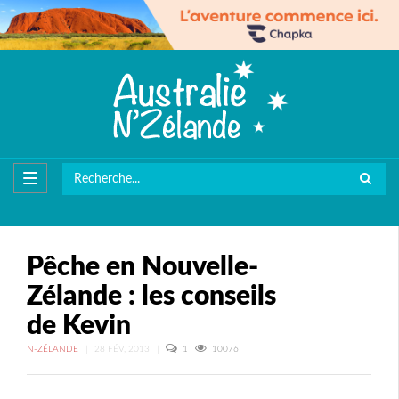
Pêche en Nouvelle-
Zélande : les conseils
de Kevin
N-ZÉLANDE
|
28 FÉV, 2013
|
1
10076