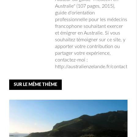
Australie" (107 pages, 2015),
guide d'orientation
professionnelle pour les médecins
francophone souhaitant exercer
et émigrer en Australie. Si vous
souhaitez témoigner sur ce site, y
apporter votre contribution ou
partager votre expérience,
contactez-moi :
http://australienzelande.fr/contact
SUR LE MÊME THÈME